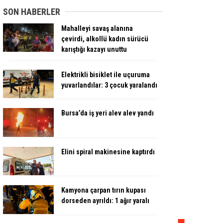
SON HABERLER
Mahalleyi savaş alanına
çevirdi, alkollü kadın sürücü
karıştığı kazayı unuttu
Elektrikli bisiklet ile uçuruma
yuvarlandılar: 3 çocuk yaralandı
Bursa’da iş yeri alev alev yandı
Elini spiral makinesine kaptırdı
Kamyona çarpan tırın kupası
dorseden ayrıldı: 1 ağır yaralı