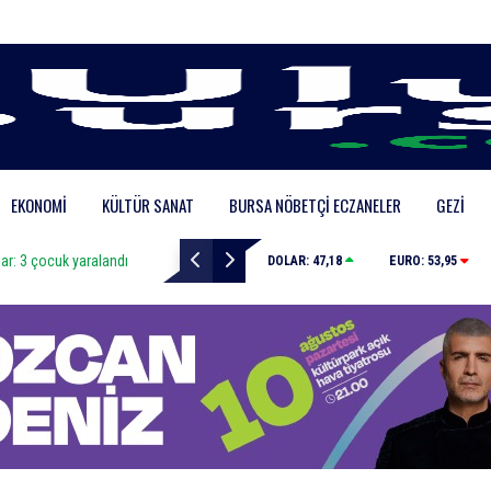
EKONOMI
KÜLTÜR SANAT
BURSA NÖBETÇI ECZANELER
GEZI
aralandı
Bursa’da iş yeri alev alev yandı
DOLAR:
47,18
EURO:
53,95