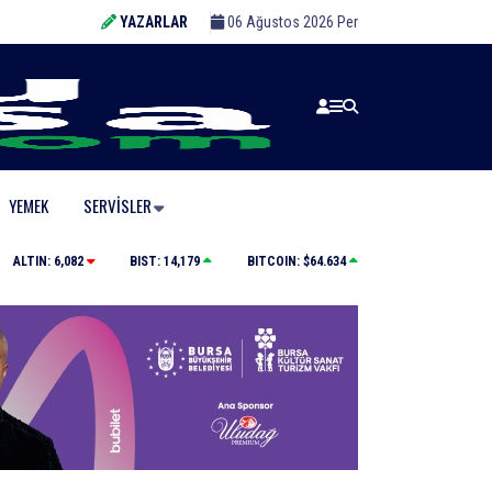
YAZARLAR
06 Ağustos 2026 Per
YEMEK
SERVISLER
Elini spiral makinesine kaptırdı
ALTIN:
6,082
BIST:
14,179
BITCOIN:
$64.634