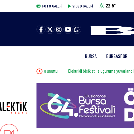
22.6
°
BURSA
FOTO
GALERİ
VİDEO
GALERİ
BURSA
BURSASPOR
rıştığı kazayı unuttu
Elektrikli bisiklet ile uçuruma yuvarlandılar: 3 çocuk y