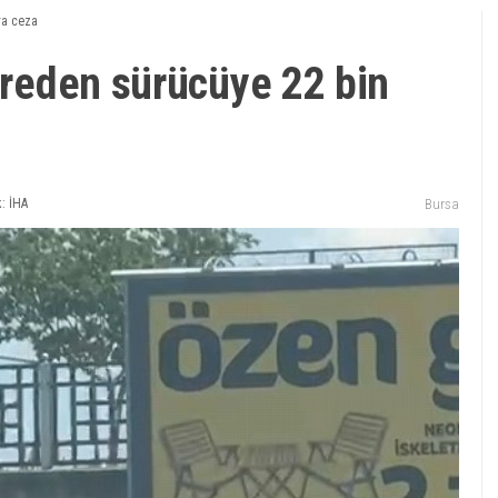
ira ceza
eyreden sürücüye 22 bin
: İHA
Bursa