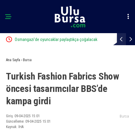
Osmangazi’de oyuncaklar paylaştıkça çoğalacak
Yıldırım’da
Ana Sayfa
›
Bursa
Turkish Fashion Fabrics Show
öncesi tasarımcılar BBS’de
kampa girdi
Giriş: 09-04-2025 15:01
Bursa
Güncelleme: 09-04-2025 15:01
Kaynak: İHA