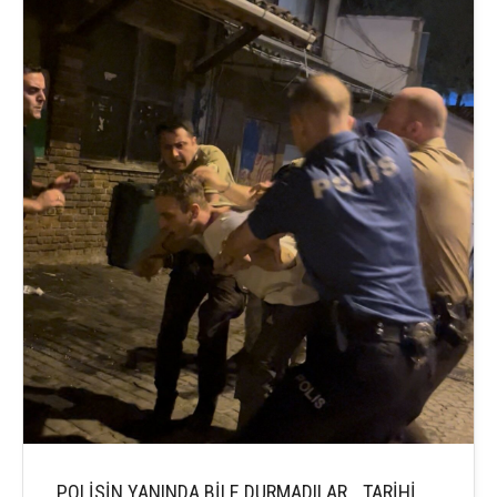
POLİSİN YANINDA BİLE DURMADILAR… TARİHİ