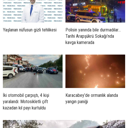
Yaşlanan nüfusun gizli tehlikesi
Polisin yanında bile durmadılar…
Tarihi Arapşükrü Sokağı’nda
kavga kamerada
İki otomobil çarpıştı, 4 kişi
Karacabey’de ormanlık alanda
yaralandı: Motosikletli çift
yangın paniği
kazadan kıl payı kurtuldu