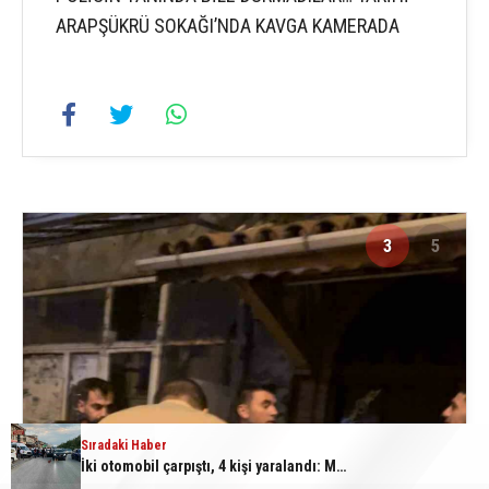
ARAPŞÜKRÜ SOKAĞI’NDA KAVGA KAMERADA
3
5
Sıradaki Haber
İki otomobil çarpıştı, 4 kişi yaralandı: Motosikletli çift kazadan kıl payı kurtuldu