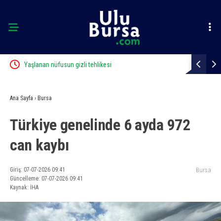
s ve
Yaşlanan nüfusun gizli tehlikesi
Polisin yan
Sokağı’nda
Ana Sayfa
›
Bursa
Türkiye genelinde 6 ayda 972
can kaybı
Giriş: 07-07-2026 09:41
Bursa
Güncelleme: 07-07-2026 09:41
Kaynak: İHA