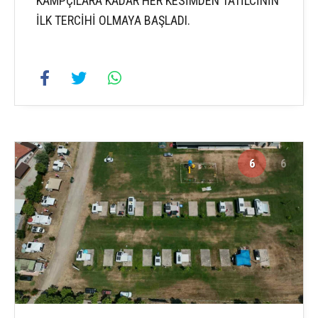
KAMPÇILARA KADAR HER KESİMDEN TATİLCİNİN
İLK TERCİHİ OLMAYA BAŞLADI.
6
6