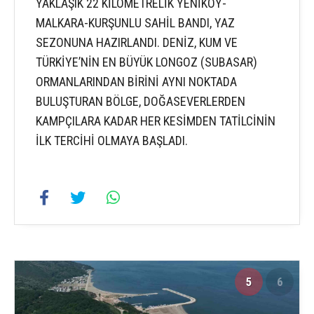
YAKLAŞIK 22 KİLOMETRELİK YENİKÖY-
MALKARA-KURŞUNLU SAHİL BANDI, YAZ
SEZONUNA HAZIRLANDI. DENİZ, KUM VE
TÜRKİYE’NİN EN BÜYÜK LONGOZ (SUBASAR)
ORMANLARINDAN BİRİNİ AYNI NOKTADA
BULUŞTURAN BÖLGE, DOĞASEVERLERDEN
KAMPÇILARA KADAR HER KESİMDEN TATİLCİNİN
İLK TERCİHİ OLMAYA BAŞLADI.
5
6