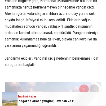
Edinilen bilgilere göre, Hamitabat Mahallesi’nde bulunan bir
samanlıkta henüz belirlenemeyen bir nedenle yangın çıktı.
Alevleri gören vatandaşların ihbarı üzerine olay yerine çok
sayıda İnegöl İtfaiyesi ekibi sevk edildi. Ekiplerin yoğun
müdahalesi sonucu yangın, yaklaşık 1 saatlik çalışmanın
ardından kontrol altına alınarak söndürüldü. Yangın nedeniyle
samanlık kullanılamaz hale gelirken, olayda can kaybı ya da
yaralanma yaşanmadığı öğrenildi.
Jandarma ekipleri, yangının çıkış nedeninin belirlenmesi için
soruşturma başlattı.
1
3
Sıradaki Haber
Sıradaki Haber
Bursa’da samanlık alevlere teslim oldu
İnegöl’de orman yangını; Havadan ve karadan müdahale başlatıldı