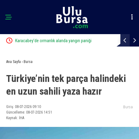
ft
Karacabey’de ormanlık alanda yangın paniği
Bursa’da sa
Ana Sayfa
›
Bursa
Türkiye’nin tek parça halindeki
en uzun sahili yaza hazır
Giriş: 08-07-2026 09:10
Bursa
Güncelleme: 08-07-2026 14:51
Kaynak: İHA