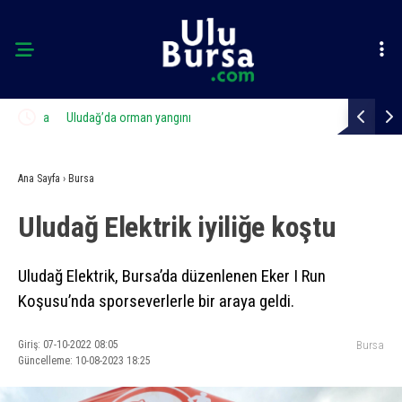
arıyla
Uludağ’da orman yangını
Büyükşehir’
Ana Sayfa
›
Bursa
Uludağ Elektrik iyiliğe koştu
Uludağ Elektrik, Bursa’da düzenlenen Eker I Run
Koşusu’nda sporseverlerle bir araya geldi.
Giriş: 07-10-2022 08:05
Bursa
Güncelleme: 10-08-2023 18:25