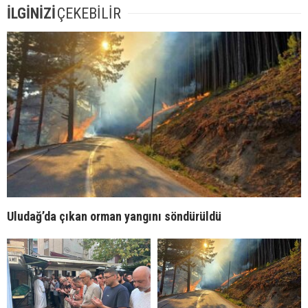
İLGİNİZİ
ÇEKEBİLİR
Uludağ’da çıkan orman yangını söndürüldü