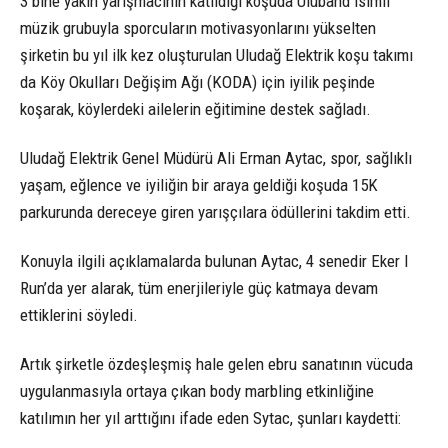
3 bine yakın yarışmacının katıldığı koşuda Uluband isimli
müzik grubuyla sporcuların motivasyonlarını yükselten
şirketin bu yıl ilk kez oluşturulan Uludağ Elektrik koşu takımı
da Köy Okulları Değişim Ağı (KODA) için iyilik peşinde
koşarak, köylerdeki ailelerin eğitimine destek sağladı.
Uludağ Elektrik Genel Müdürü Ali Erman Aytac, spor, sağlıklı
yaşam, eğlence ve iyiliğin bir araya geldiği koşuda 15K
parkurunda dereceye giren yarışçılara ödüllerini takdim etti.
Konuyla ilgili açıklamalarda bulunan Aytac, 4 senedir Eker I
Run’da yer alarak, tüm enerjileriyle güç katmaya devam
ettiklerini söyledi.
Artık şirketle özdeşleşmiş hale gelen ebru sanatının vücuda
uygulanmasıyla ortaya çıkan body marbling etkinliğine
katılımın her yıl arttığını ifade eden Sytac, şunları kaydetti: