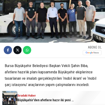
ABONE OL
Bursa Büyükşehir Belediyesi Başkan Vekili Şahin Biba,
afetlere hazırlık planı kapsamında Büyükşehir ekiplerince
tasarlanan ve imalatı gerçekleştirilen ‘mobil ikram’ ve ‘mobil
şarj istasyonu’ araçlarının yapım çalışmalarını inceledi.
Sıradaki Haber
Büyükşehir Belediyesi Afet İşleri Dairesi Başkanlığı
Büyükşehir’den afetlere hazır iki yeni mobil araç
tarafından, afetler sonrası vatandaşların temel ihtiyaçlarını