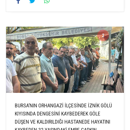
2
2
BURSA’NIN ORHANGAZİ İLÇESİNDE İZNİK GÖLÜ
KIYISINDA DENGESİNİ KAYBEDEREK GÖLE
DÜŞEN VE KALDIRILDIĞI HASTANEDE HAYATINI
KAYBEDEN 32 YAŞINDAKİ EMRE ÇAPKIN,