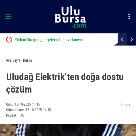
Yıldırım’da gençler geleceğe hazırlanıyor
Başkan Erca
manevi değe
Ana Sayfa
›
Bursa
Uludağ Elektrik’ten doğa dostu
çözüm
Giriş: 16-10-2025 14:15
Bursa
Güncelleme: 16-10-2025 14:15
Kaynak: İHA