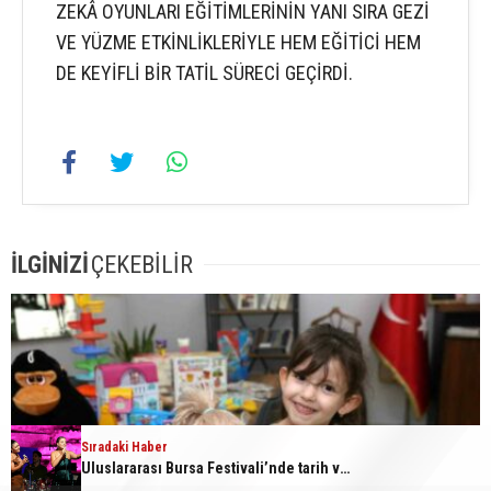
ZEKÂ OYUNLARI EĞİTİMLERİNİN YANI SIRA GEZİ
VE YÜZME ETKİNLİKLERİYLE HEM EĞİTİCİ HEM
DE KEYİFLİ BİR TATİL SÜRECİ GEÇİRDİ.
İLGİNİZİ
ÇEKEBİLİR
Sıradaki Haber
Uluslararası Bursa Festivali’nde tarih ve müzik buluştu