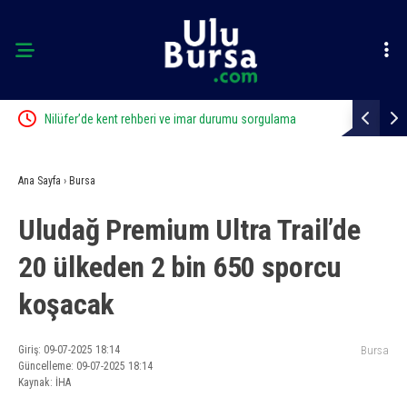
Nilüfer’de kent rehberi ve imar durumu sorgulama
Depoda çık
yenilendi
Ana Sayfa
›
Bursa
Uludağ Premium Ultra Trail’de
20 ülkeden 2 bin 650 sporcu
koşacak
Giriş: 09-07-2025 18:14
Bursa
Güncelleme: 09-07-2025 18:14
Kaynak: İHA