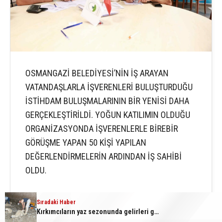
OSMANGAZİ BELEDİYESİ’NİN İŞ ARAYAN
VATANDAŞLARLA İŞVERENLERİ BULUŞTURDUĞU
İSTİHDAM BULUŞMALARININ BİR YENİSİ DAHA
GERÇEKLEŞTİRİLDİ. YOĞUN KATILIMIN OLDUĞU
ORGANİZASYONDA İŞVERENLERLE BİREBİR
GÖRÜŞME YAPAN 50 KİŞİ YAPILAN
DEĞERLENDİRMELERİN ARDINDAN İŞ SAHİBİ
OLDU.
Sıradaki Haber
Sıradaki Haber
Kırkımcıların yaz sezonunda gelirleri genel müdür maaşını aratmıyor
Osmangazi Belediyesi’nden istihdam sağlayan buluşmalar