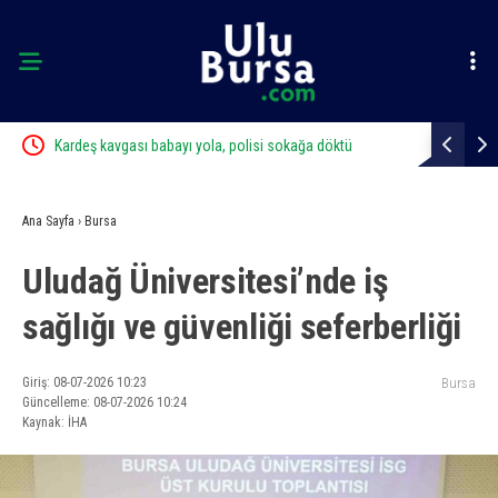
Kardeş kavgası babayı yola, polisi sokağa döktü
Osmangazi 
Ana Sayfa
›
Bursa
Uludağ Üniversitesi’nde iş
sağlığı ve güvenliği seferberliği
Giriş: 08-07-2026 10:23
Bursa
Güncelleme: 08-07-2026 10:24
Kaynak: İHA