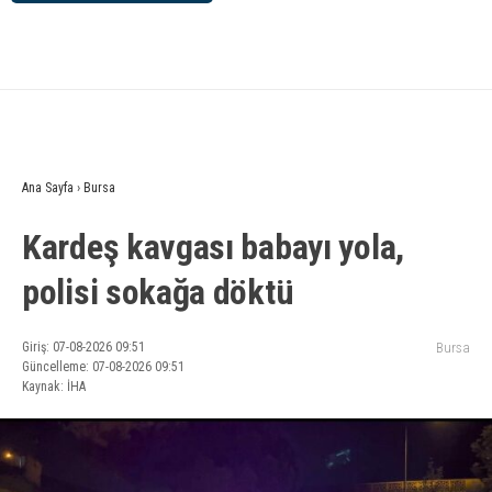
Ana Sayfa
›
Bursa
Kardeş kavgası babayı yola,
polisi sokağa döktü
Giriş: 07-08-2026 09:51
Bursa
Güncelleme: 07-08-2026 09:51
Kaynak: İHA