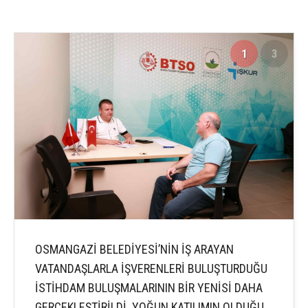
1
3
OSMANGAZİ BELEDİYESİ’NİN İŞ ARAYAN
VATANDAŞLARLA İŞVERENLERİ BULUŞTURDUĞU
İSTİHDAM BULUŞMALARININ BİR YENİSİ DAHA
GERÇEKLEŞTİRİLDİ. YOĞUN KATILIMIN OLDUĞU