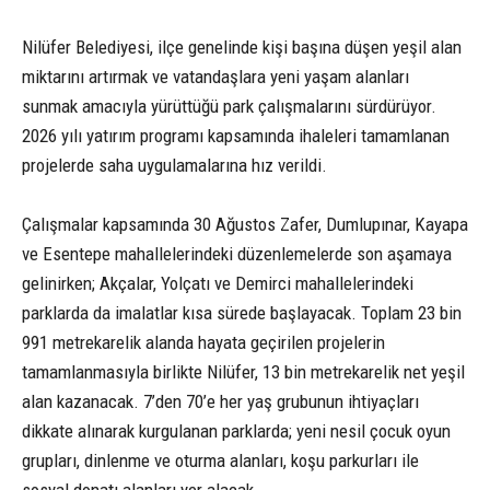
Nilüfer Belediyesi, ilçe genelinde kişi başına düşen yeşil alan
miktarını artırmak ve vatandaşlara yeni yaşam alanları
sunmak amacıyla yürüttüğü park çalışmalarını sürdürüyor.
2026 yılı yatırım programı kapsamında ihaleleri tamamlanan
projelerde saha uygulamalarına hız verildi.
Çalışmalar kapsamında 30 Ağustos Zafer, Dumlupınar, Kayapa
ve Esentepe mahallelerindeki düzenlemelerde son aşamaya
gelinirken; Akçalar, Yolçatı ve Demirci mahallelerindeki
parklarda da imalatlar kısa sürede başlayacak. Toplam 23 bin
991 metrekarelik alanda hayata geçirilen projelerin
tamamlanmasıyla birlikte Nilüfer, 13 bin metrekarelik net yeşil
alan kazanacak. 7’den 70’e her yaş grubunun ihtiyaçları
dikkate alınarak kurgulanan parklarda; yeni nesil çocuk oyun
grupları, dinlenme ve oturma alanları, koşu parkurları ile
sosyal donatı alanları yer alacak.