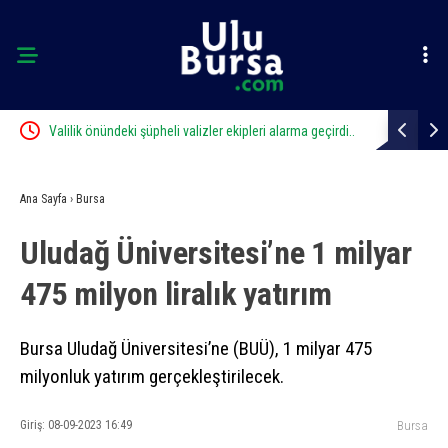
al
Valilik önündeki şüpheli valizler ekipleri alarma geçirdi..
Nilüfer’e 7 
Gerçek sonradan çıktı
Ana Sayfa
›
Bursa
Uludağ Üniversitesi’ne 1 milyar
475 milyon liralık yatırım
Bursa Uludağ Üniversitesi’ne (BUÜ), 1 milyar 475
milyonluk yatırım gerçekleştirilecek.
Giriş: 08-09-2023 16:49
Bursa