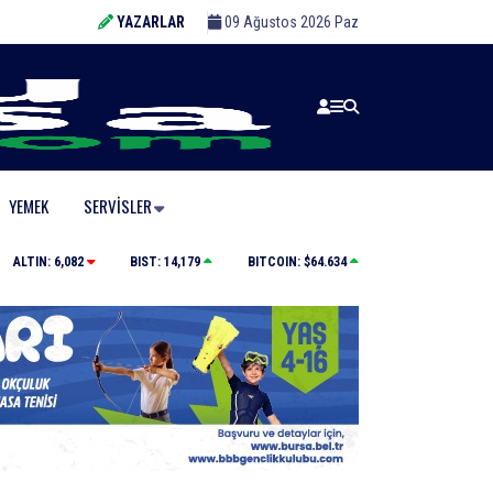
YAZARLAR
09 Ağustos 2026 Paz
YEMEK
SERVISLER
Bursa’da binlerce kişi meteor yağmuru için bir araya 
ALTIN:
6,082
BIST:
14,179
BITCOIN:
$64.634