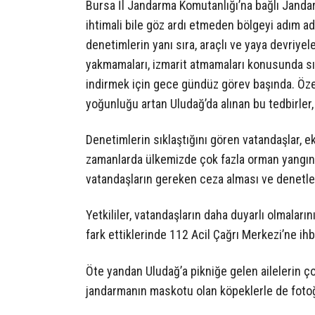
Bursa İl Jandarma Komutanlığı’na bağlı Jandar
ihtimali bile göz ardı etmeden bölgeyi adım ad
denetimlerin yanı sıra, araçlı ve yaya devriyel
yakmamaları, izmarit atmamaları konusunda sık
indirmek için gece gündüz görev başında. Özel
yoğunluğu artan Uludağ’da alınan bu tedbirler
Denetimlerin sıklaştığını gören vatandaşlar, 
zamanlarda ülkemizde çok fazla orman yangını 
vatandaşların gereken ceza alması ve denetle
Yetkililer, vatandaşların daha duyarlı olmalar
fark ettiklerinde 112 Acil Çağrı Merkezi’ne ihb
Öte yandan Uludağ’a pikniğe gelen ailelerin ço
jandarmanın maskotu olan köpeklerle de fotoğ