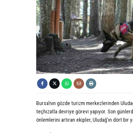
Bursa’nın gözde turizm merkezlerinden Uludağ
teçhizatla devriye görevi yapıyor. Son günler
önlemlerini artıran ekipler, Uludağ’ın dört bi