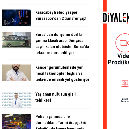
Karacabey Belediyespor
Bursaspor’dan 2 transfer yaptı
Bursa’dan dünyanın dört bir
yanına klasik araç: Dünyada
sayılı kalan otobüsler Bursa’da
tekrar restore ediliyor
Kanser görüntülemede yeni
nesil teknolojiler teşhis ve
tedavide önemli yol gösteriyor
Yaşlanan nüfusun gizli
tehlikesi
Polisin yanında bile
durmadılar… Tarihi Arapşükrü
Sokağı’nda kavga kamerada