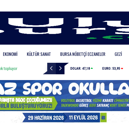
EKONOMI
KÜLTÜR SANAT
BURSA NÖBETÇI ECZANELER
GEZI
topluyor
Kestel’de yollar yenilenip genişletiliyor
DOLAR:
47,18
EURO:
53,95