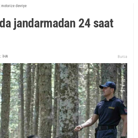
 motorize devriye
nda jandarmadan 24 saat
: İHA
Bursa