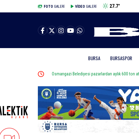
27.7
°
BURSA
FOTO
GALERİ
VİDEO
GALERİ
BURSA
BURSASPOR
dırıyor
Osmangazi Belediyesi pazarlardan aylık 600 ton atık 