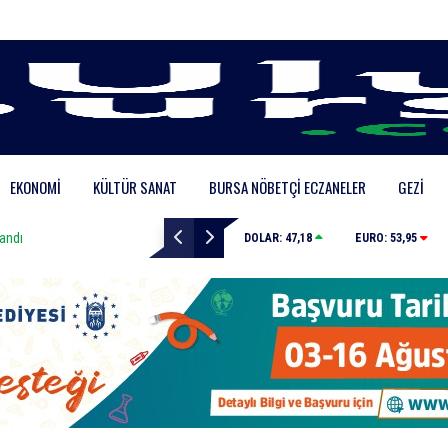
EKONOMI
KÜLTÜR SANAT
BURSA NÖBETÇI ECZANELER
GEZI
Çalıntı araçla 10 kilometre kaçtı, 380 bin TL ceza yedi
DOLAR:
47,18
EURO:
53,95