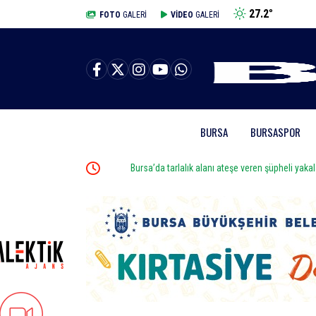
27.2
°
BURSA
FOTO
GALERİ
VİDEO
GALERİ
BURSA
BURSASPOR
r
Bursa’da tarlalık alanı ateşe veren şüpheli yakalandı