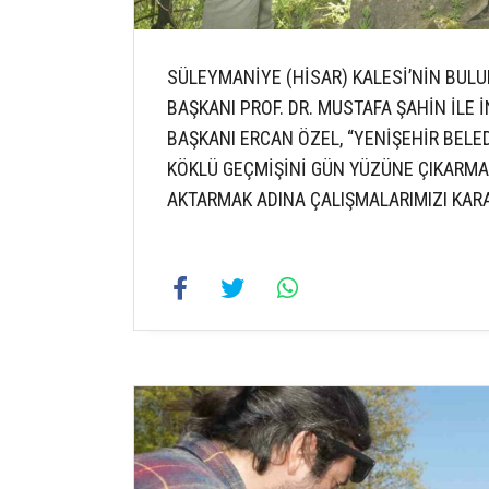
SÜLEYMANİYE (HİSAR) KALESİ’NİN BUL
BAŞKANI PROF. DR. MUSTAFA ŞAHİN İLE
BAŞKANI ERCAN ÖZEL, “YENİŞEHİR BELED
KÖKLÜ GEÇMİŞİNİ GÜN YÜZÜNE ÇIKARMAK
AKTARMAK ADINA ÇALIŞMALARIMIZI KARA