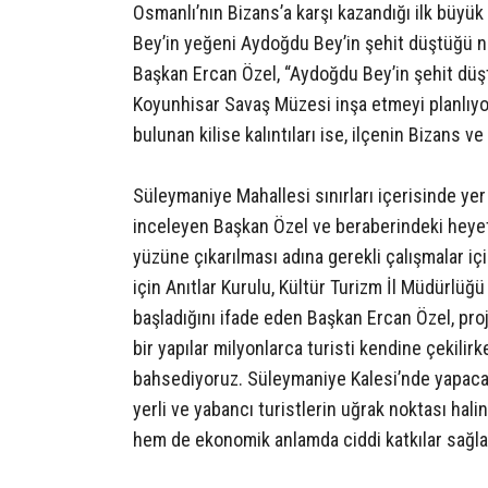
Osmanlı’nın Bizans’a karşı kazandığı ilk büyük
Bey’in yeğeni Aydoğdu Bey’in şehit düştüğü no
Başkan Ercan Özel, “Aydoğdu Bey’in şehit düş
Koyunhisar Savaş Müzesi inşa etmeyi planlıy
bulunan kilise kalıntıları ise, ilçenin Bizans v
Süleymaniye Mahallesi sınırları içerisinde yer 
inceleyen Başkan Özel ve beraberindeki heyet, 
yüzüne çıkarılması adına gerekli çalışmalar içi
için Anıtlar Kurulu, Kültür Turizm İl Müdürlüğ
başladığını ifade eden Başkan Ercan Özel, proje
bir yapılar milyonlarca turisti kendine çekilirke
bahsediyoruz. Süleymaniye Kalesi’nde yapacağ
yerli ve yabancı turistlerin uğrak noktası hali
hem de ekonomik anlamda ciddi katkılar sağla