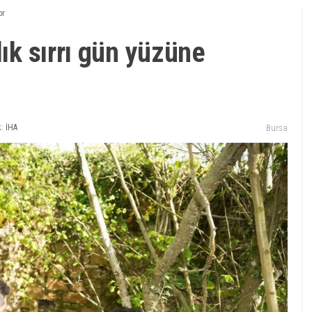
or
lık sırrı gün yüzüne
: İHA
Bursa