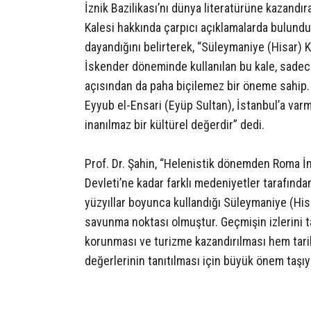
İznik Bazilikası’nı dünya literatürüne kazandı
Kalesi hakkında çarpıcı açıklamalarda bulundu. 
dayandığını belirterek, “Süleymaniye (Hisar) K
İskender döneminde kullanılan bu kale, sadece
açısından da paha biçilemez bir öneme sahip. E
Eyyub el-Ensari (Eyüp Sultan), İstanbul’a var
inanılmaz bir kültürel değerdir” dedi.
Prof. Dr. Şahin, “Helenistik dönemden Roma İ
Devleti’ne kadar farklı medeniyetler tarafında
yüzyıllar boyunca kullandığı Süleymaniye (Hisa
savunma noktası olmuştur. Geçmişin izlerini t
korunması ve turizme kazandırılması hem tari
değerlerinin tanıtılması için büyük önem taşıy