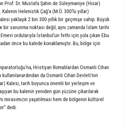
ran Prof. Dr. Mustafa Şahin de Süleymaniye (Hisar)
Kalenin Helenistik Çağ’a (M.Ö. 300’lü yıllar)
alesi yaklaşık 2 bin 300 yıllık bir geçmişe sahip. Büyük
 bir savunma noktası değil, aynı zamanda İslam tarihi
mevi ordularıyla İstanbul’un fethi için yola çıkan Ebu
madan önce bu kalede konaklamıştır. Bu, bölge için
mparatorluğu’na, Hristiyan Romalılardan Osmanlı Cihan
n kullanılanardından da Osmanlı Cihan Devleti’nin
r) Kalesi, tarih boyunca önemli bir yerleşim ve
aşıyan bu kalenin yeniden gün yüzüne çıkarılarak
hi mirasımızın yaşatılması hem de bölgenin kültürel
or” dedi.