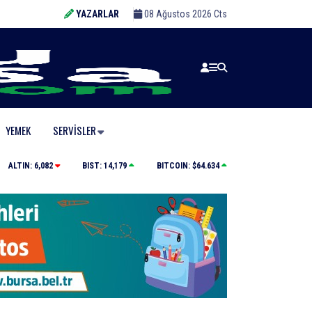
YAZARLAR
08 Ağustos 2026 Cts
YEMEK
SERVISLER
Bursa’da zihinsel engelli adamdan haber alınamıyor
ALTIN:
6,082
BIST:
14,179
BITCOIN:
$64.634