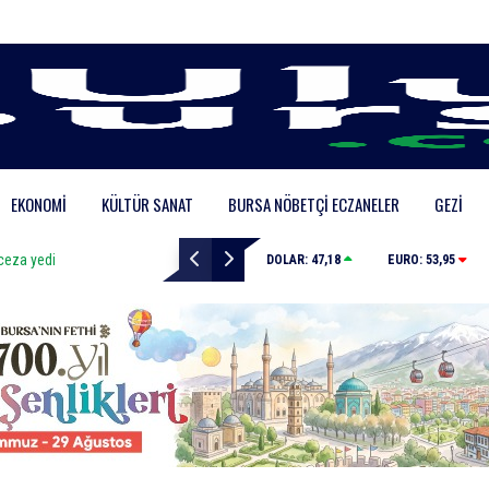
EKONOMI
KÜLTÜR SANAT
BURSA NÖBETÇI ECZANELER
GEZI
Bursa’da zihinsel engelli adamdan haber alınamıyor
DOLAR:
47,18
EURO:
53,95