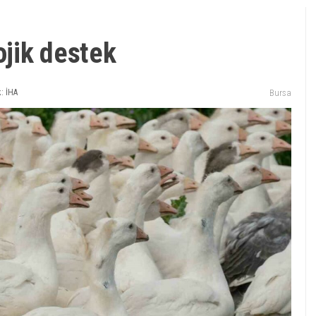
ojik destek
: İHA
Bursa