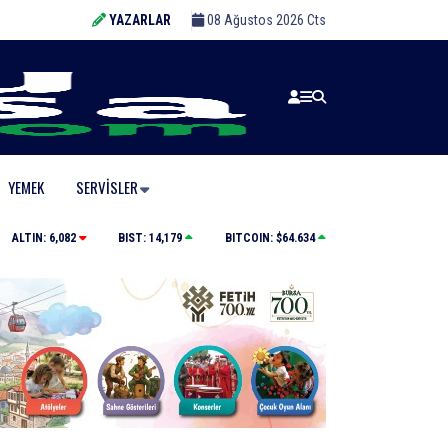
YAZARLAR
08 Ağustos 2026 Cts
YEMEK
SERVISLER
Tarihi eser kaçakçısı sert kayaya çarptı
ALTIN:
6,082
BIST:
14,179
BITCOIN:
$64.634