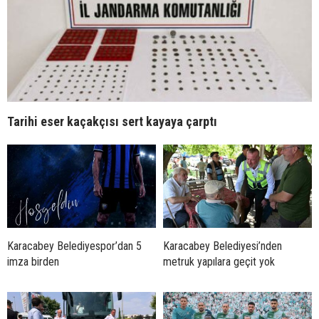
Tarihi eser kaçakçısı sert kayaya çarptı
Karacabey Belediyespor’dan 5
Karacabey Belediyesi’nden
imza birden
metruk yapılara geçit yok