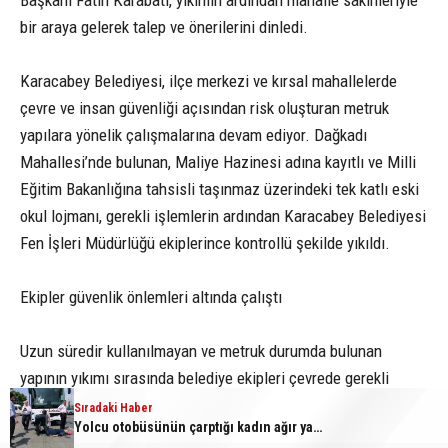
Başkanı Fatih Karabatı, yıkımın ardından mahalle sakinleriyle
bir araya gelerek talep ve önerilerini dinledi.
Karacabey Belediyesi, ilçe merkezi ve kırsal mahallelerde
çevre ve insan güvenliği açısından risk oluşturan metruk
yapılara yönelik çalışmalarına devam ediyor. Dağkadı
Mahallesi’nde bulunan, Maliye Hazinesi adına kayıtlı ve Milli
Eğitim Bakanlığına tahsisli taşınmaz üzerindeki tek katlı eski
okul lojmanı, gerekli işlemlerin ardından Karacabey Belediyesi
Fen İşleri Müdürlüğü ekiplerince kontrollü şekilde yıkıldı.
Ekipler güvenlik önlemleri altında çalıştı
Uzun süredir kullanılmayan ve metruk durumda bulunan
yapının yıkımı sırasında belediye ekipleri çevrede gerekli
güvenlik tedbirlerini aldı. Fen İşleri Müdürlüğüne bağlı iş
Sıradaki Haber
Yolcu otobüsünün çarptığı kadın ağır yaralandı
makineleriyle gerçekleştirilen çalışmada, yıkım sırasında