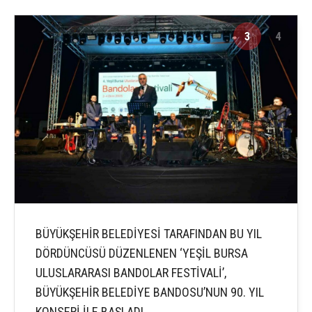
3
4
BÜYÜKŞEHİR BELEDİYESİ TARAFINDAN BU YIL
DÖRDÜNCÜSÜ DÜZENLENEN ‘YEŞİL BURSA
ULUSLARARASI BANDOLAR FESTİVALİ’,
BÜYÜKŞEHİR BELEDİYE BANDOSU’NUN 90. YIL
KONSERİ İLE BAŞLADI.