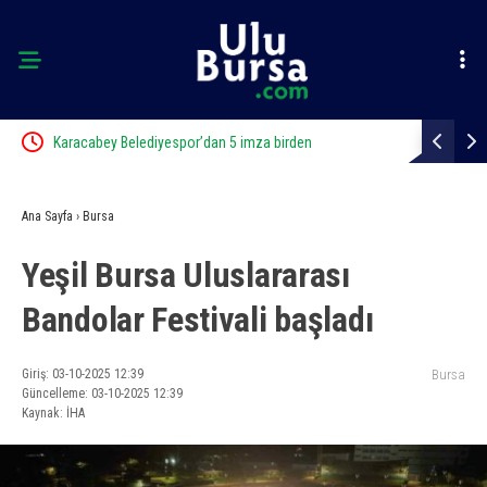
Karacabey Belediyespor’dan 5 imza birden
Karacabey B
Ana Sayfa
›
Bursa
Yeşil Bursa Uluslararası
Bandolar Festivali başladı
Giriş: 03-10-2025 12:39
Bursa
Güncelleme: 03-10-2025 12:39
Kaynak: İHA