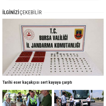
İLGİNİZİ
ÇEKEBİLİR
Tarihi eser kaçakçısı sert kayaya çarptı