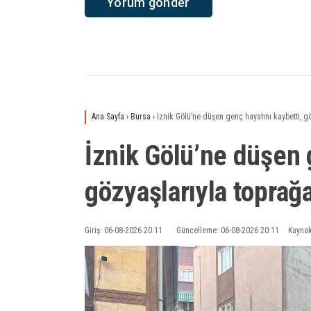
Ana Sayfa
›
Bursa
›
İznik Gölü’ne düşen genç hayatını kaybetti, gö
İznik Gölü’ne düşen 
gözyaşlarıyla toprağa
Giriş: 06-08-2026 20:11
Güncelleme: 06-08-2026 20:11
Kaynak