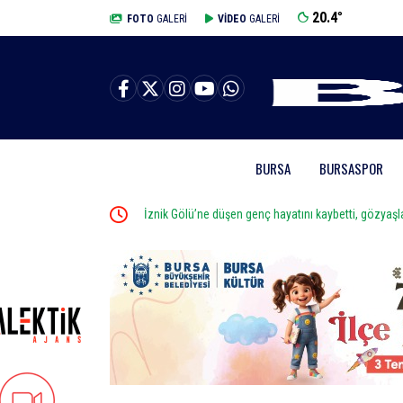
20.4
°
BURSA
FOTO
GALERİ
VİDEO
GALERİ
BURSA
BURSASPOR
İznik Gölü’ne düşen genç hayatını kaybetti, gözyaşları