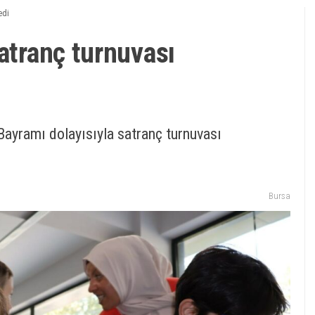
edi
satranç turnuvası
Bayramı dolayısıyla satranç turnuvası
Bursa