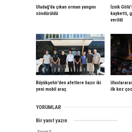
Uludağ’da çıkan orman yangını
İznik Gölü
söndürüldü
kaybetti, 
verildi
Büyükşehir’den afetlere hazır iki
Uluslarara
yeni mobil araç
ilk kez çoc
YORUMLAR
Bir yanıt yazın
Yorum
*