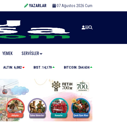
YAZARLAR
07 Ağustos 2026 Cum
YEMEK
SERVISLER
Büyükşehir’den afetlere hazır iki yeni mobil araç
ALTIN:
6,082
BIST:
14,179
BITCOIN:
$64.634