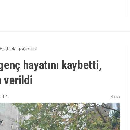
zyaşlarıyla toprağa verildi
genç hayatını kaybetti,
 verildi
: İHA
Bursa