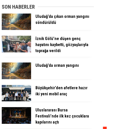
SON HABERLER
Uludağ’da çıkan orman yangını
söndürüldü
İznik Gölü’ne düşen genç
hayatını kaybetti, gözyaşlarıyla
toprağa verildi
Uludağ’da orman yangını
Büyükşehir’den afetlere hazır
iki yeni mobil araç
Uluslararası Bursa
Festivali’nde ilk kez çocuklara
kapılarını açtı