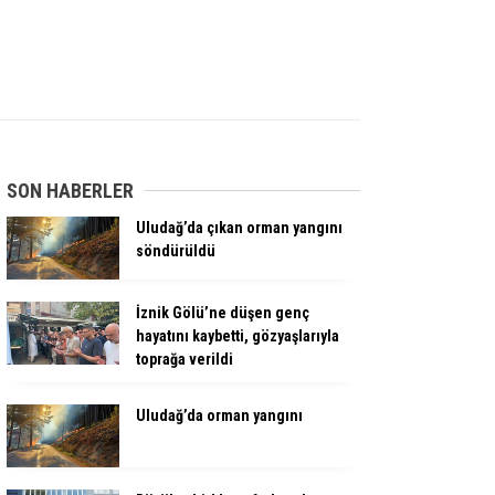
SON HABERLER
Uludağ’da çıkan orman yangını
söndürüldü
İznik Gölü’ne düşen genç
hayatını kaybetti, gözyaşlarıyla
toprağa verildi
Uludağ’da orman yangını