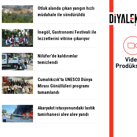
Otluk alanda çıkan yangın hızlı
müdahale ile söndürüldü
İnegöl, Gastronomi Festivali ile
lezzetlerini vitrine çıkarıyor
Nilüfer’de kaldırımlar
temizlendi
Cumalıkızık’ta UNESCO Dünya
Mirası Gönüllüleri programı
tamamlandı
Akaryakıt istasyonundaki lastik
tamirhanesi alev alev yandı