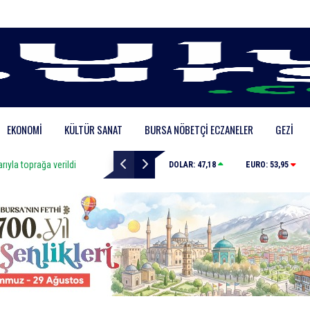
EKONOMI
KÜLTÜR SANAT
BURSA NÖBETÇI ECZANELER
GEZI
yla toprağa verildi
Uludağ’da orman yangını
DOLAR:
47,18
EURO:
53,95