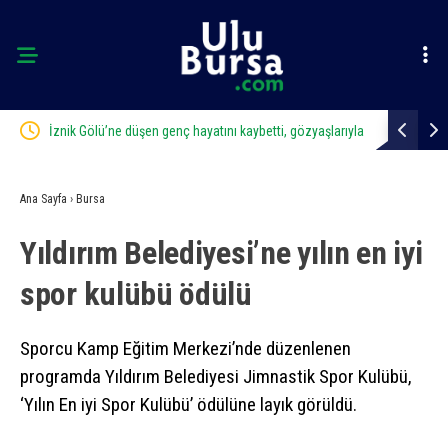
lü’ne düşen genç hayatını kaybetti, gözyaşlarıyla
Uludağ’da orman yangını
erildi
Ana Sayfa
›
Bursa
Yıldırım Belediyesi’ne yılın en iyi
spor kulübü ödülü
Sporcu Kamp Eğitim Merkezi’nde düzenlenen
programda Yıldırım Belediyesi Jimnastik Spor Kulübü,
‘Yılın En iyi Spor Kulübü’ ödülüne layık görüldü.