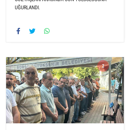
UĞURLANDI.
2
2