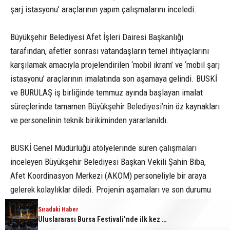
şarj istasyonu’ araçlarının yapım çalışmalarını inceledi.
Büyükşehir Belediyesi Afet İşleri Dairesi Başkanlığı
tarafından, afetler sonrası vatandaşların temel ihtiyaçlarını
karşılamak amacıyla projelendirilen ‘mobil ikram’ ve ‘mobil şarj
istasyonu’ araçlarının imalatında son aşamaya gelindi. BUSKİ
ve BURULAŞ iş birliğinde temmuz ayında başlayan imalat
süreçlerinde tamamen Büyükşehir Belediyesi’nin öz kaynakları
ve personelinin teknik birikiminden yararlanıldı.
BUSKİ Genel Müdürlüğü atölyelerinde süren çalışmaları
inceleyen Büyükşehir Belediyesi Başkan Vekili Şahin Biba,
Afet Koordinasyon Merkezi (AKOM) personeliyle bir araya
gelerek kolaylıklar diledi. Projenin aşamaları ve son durumu
hakkında bilgi alan Başkan Vekili Biba, afetler sonrası
Sıradaki Haber
Sıradaki Haber
vatandaşın ihtiyaçlarını en hızlı şekilde karşılayacak çözümler
Uludağ’da orman yangını
Uluslararası Bursa Festivali’nde ilk kez çocuklara kapılarını açtı