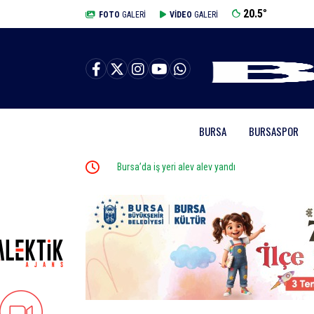
20.5
°
BURSA
FOTO
GALERİ
VİDEO
GALERİ
BURSA
BURSASPOR
ralandı
Bursa’da iş yeri alev alev yandı