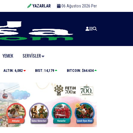
YAZARLAR
06 Ağustos 2026 Per
YEMEK
SERVISLER
Kamyona çarpan tırın kupası dorseden ayrıldı: 1 ağır y
ALTIN:
6,082
BIST:
14,179
BITCOIN:
$64.634