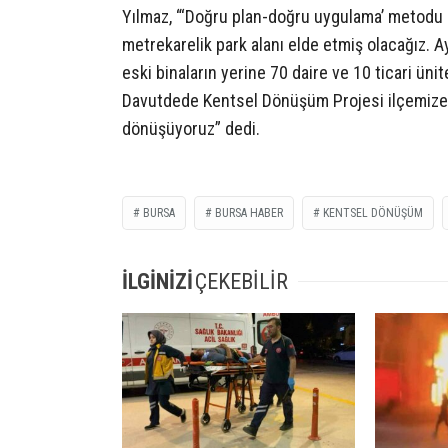
Yılmaz, “‘Doğru plan-doğru uygulama’ metodu
metrekarelik park alanı elde etmiş olacağız. 
eski binaların yerine 70 daire ve 10 ticari üni
Davutdede Kentsel Dönüşüm Projesi ilçemize h
dönüşüyoruz” dedi.
BURSA
BURSA HABER
KENTSEL DÖNÜŞÜM
İLGİNİZİ
ÇEKEBİLİR