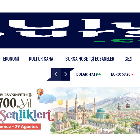
EKONOMI
KÜLTÜR SANAT
BURSA NÖBETÇI ECZANELER
GEZI
Elini spiral makinesine kaptırdı
DOLAR:
47,18
EURO:
53,95