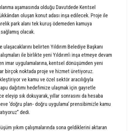
amlanma aşamasında olduğu Davutdede Kentsel
kândan oluşan konut adası inşa edilecek. Proje ile
arelik park alanı tek kuruş ödemeden kamuya
 sağlamış olacak.
 ulaşacaklarını belirten Yıldırım Belediye Başkanı
lışmaları ile birlikte yeni Yıldırım’ı inşa etmeye devam
en imar uygulamalarına, kentsel dönüşümden yeni
ar birçok noktada proje ve hizmet üretiyoruz.
leştiriyor ve kamu ve özel sektör aracılığıyla
tapu dağıtımı hedefimize ulaşmak için gayretle
nce eleyip sık dokuyarak, yıllar sonrasını da hesaba
rçeve ‘doğru plan- doğru uygulama’ prensibimizle kamu
atıyoruz” dedi.
üşüm yıkım çalışmalarında sona geldiklerini aktaran