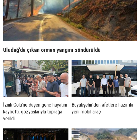
Uludağ’da çıkan orman yangını söndürüldü
İznik Gölü’ne düşen genç hayatını
Büyükşehir’den afetlere hazır iki
kaybetti, gözyaşlarıyla toprağa
yeni mobil araç
verildi