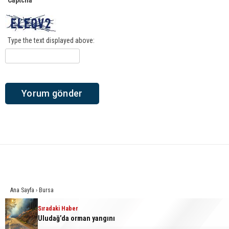
Captcha
*
Type the text displayed above:
Ana Sayfa
›
Bursa
Sıradaki Haber
Büyükşehir’den afetlere hazır iki
Uludağ’da orman yangını