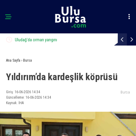
arıyla
Uludağ’da orman yangını
Büyükşehir’
Ana Sayfa
›
Bursa
Yıldırım’da kardeşlik köprüsü
Giriş: 16-06-2026 14:34
Bursa
Güncelleme: 16-06-2026 14:34
Kaynak: İHA