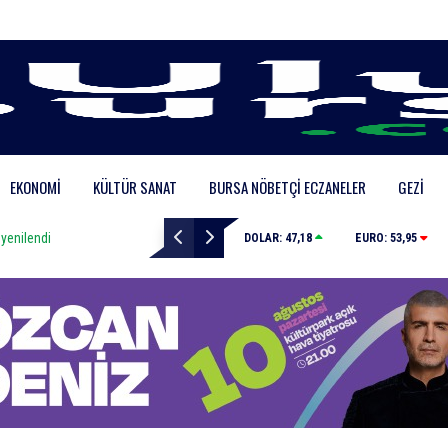
EKONOMI
KÜLTÜR SANAT
BURSA NÖBETÇI ECZANELER
GEZI
ilendi
Depoda çıkan yangın apartmanı yakıyordu
DOLAR:
47,18
EURO:
53,95