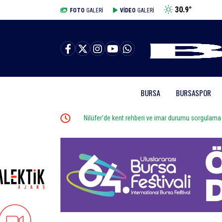
30.9
°
BURSA
FOTO
GALERİ
VİDEO
GALERİ
BURSA
BURSASPOR
Nilüfer’de kent rehberi ve imar durumu sorgulama yen