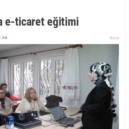
a e-ticaret eğitimi
: İHA
Bursa