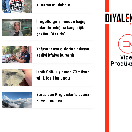
kurtaran müdahale
İnegöllü girişimciden bağış
dolandırıcılığına karşı dijital
çözüm: “Askıda”
Yağmur suyu giderine sıkışan
kediyi itfaiye kurtardı
İznik Gölü kıyısında 70 milyon
yıllık fosil bulundu
Bursa’dan Kırgızistan’a uzanan
zirve tırmanışı