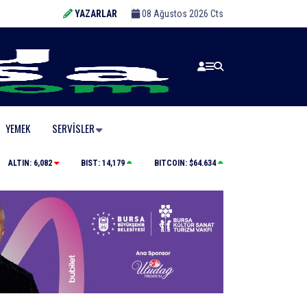
YAZARLAR
08 Ağustos 2026 Cts
YEMEK
SERVISLER
Orhangazi’deki meslek lisesinin yıkımına başlandı
ALTIN:
6,082
BIST:
14,179
BITCOIN:
$64.634