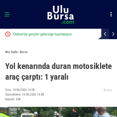
Yıldırım’da gençler geleceğe hazırlanıyor
Başkan Erca
manevi değe
Ana Sayfa
›
Bursa
Yol kenarında duran motosiklete
araç çarptı: 1 yaralı
Giriş: 16-06-2026 14:08
Bursa
Güncelleme: 16-06-2026 14:08
Kaynak: İHA