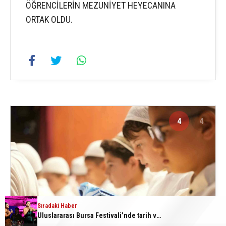
ÖĞRENCİLERİN MEZUNİYET HEYECANINA
ORTAK OLDU.
4
4
Sıradaki Haber
Uluslararası Bursa Festivali’nde tarih ve müzik buluştu