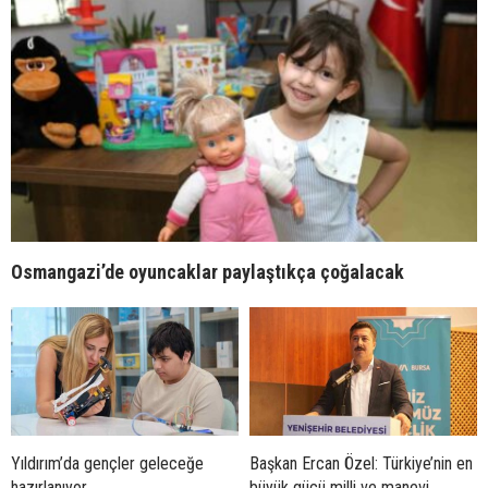
Osmangazi’de oyuncaklar paylaştıkça çoğalacak
Yıldırım’da gençler geleceğe
Başkan Ercan Özel: Türkiye’nin en
hazırlanıyor
büyük gücü milli ve manevi