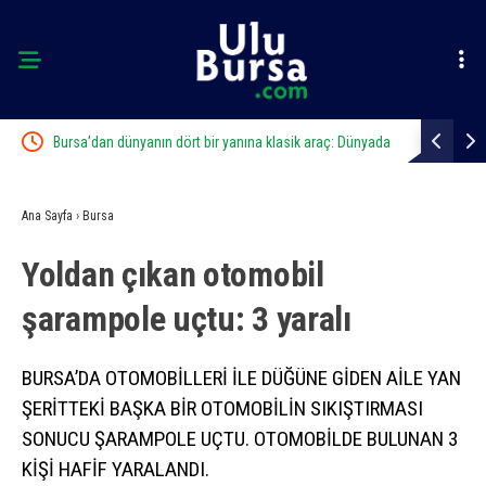
Bursa’dan dünyanın dört bir yanına klasik araç: Dünyada
Kanser görü
sayılı kalan otobüsler Bursa’da tekrar restore ediliyor
tedavide ön
Ana Sayfa
›
Bursa
Yoldan çıkan otomobil
şarampole uçtu: 3 yaralı
BURSA’DA OTOMOBİLLERİ İLE DÜĞÜNE GİDEN AİLE YAN
ŞERİTTEKİ BAŞKA BİR OTOMOBİLİN SIKIŞTIRMASI
SONUCU ŞARAMPOLE UÇTU. OTOMOBİLDE BULUNAN 3
KİŞİ HAFİF YARALANDI.