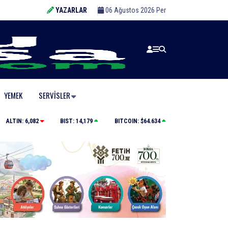
YAZARLAR
06 Ağustos 2026 Per
YEMEK
SERVISLER
arını açtı
Otluk alanda çıkan yangın hızlı müdahale ile söndürü
ALTIN:
6,082
BIST:
14,179
BITCOIN:
$64.634