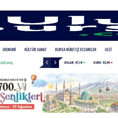
EKONOMI
KÜLTÜR SANAT
BURSA NÖBETÇI ECZANELER
GEZI
Uluslararası Bursa Festivali’nde ilk kez çocuklara kapıl
DOLAR:
47,18
EURO:
53,95