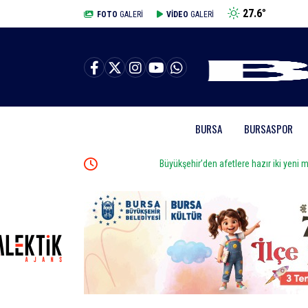
27.6
°
BURSA
FOTO
GALERİ
VİDEO
GALERİ
BURSA
BURSASPOR
Büyükşehir’den afetlere hazır iki yeni mobil araç