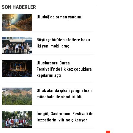
SON HABERLER
Uludağ’da orman yangını
Büyükşehir’den afetlere hazır
iki yeni mobil araç
Uluslararası Bursa
Festivali’nde ilk kez çocuklara
kapılarını açtı
Otluk alanda çıkan yangın hızlı
müdahale ile söndürüldü
İnegöl, Gastronomi Festivali ile
lezzetlerini vitrine çıkarıyor