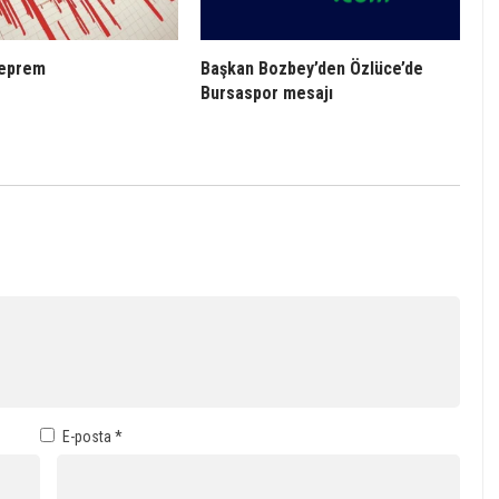
deprem
Başkan Bozbey’den Özlüce’de
Bursaspor mesajı
E-posta
*