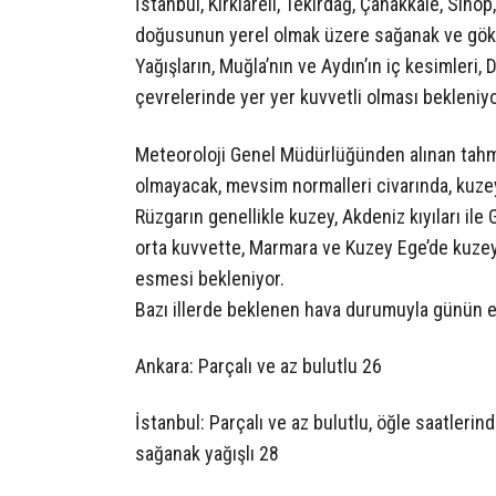
İstanbul, Kırklareli, Tekirdağ, Çanakkale, Sinop,
doğusunun yerel olmak üzere sağanak ve gök g
Yağışların, Muğla’nın ve Aydın’ın iç kesimleri, D
çevrelerinde yer yer kuvvetli olması bekleniyo
Meteoroloji Genel Müdürlüğünden alınan tahmin
olmayacak, mevsim normalleri civarında, kuzey
Rüzgarın genellikle kuzey, Akdeniz kıyıları il
orta kuvvette, Marmara ve Kuzey Ege’de kuze
esmesi bekleniyor.
Bazı illerde beklenen hava durumuyla günün en
Ankara: Parçalı ve az bulutlu 26
İstanbul: Parçalı ve az bulutlu, öğle saatlerin
sağanak yağışlı 28