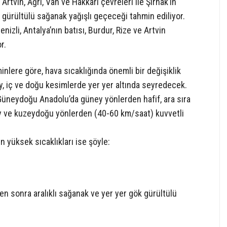
 Artvin, Ağrı, Van ve Hakkari çevreleri ile Şırnak’ın
ürültülü sağanak yağışlı geçeceği tahmin ediliyor.
enizli, Antalya’nın batısı, Burdur, Rize ve Artvin
r.
lere göre, hava sıcaklığında önemli bir değişiklik
, iç ve doğu kesimlerde yer yer altında seyredecek.
e Güneydoğu Anadolu’da güney yönlerden hafif, ara sıra
y ve kuzeydoğu yönlerden (40-60 km/saat) kuvvetli
 yüksek sıcaklıkları ise şöyle:
den sonra aralıklı sağanak ve yer yer gök gürültülü