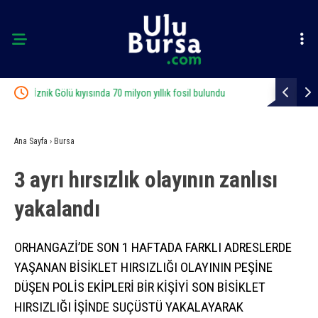
ndu
Bursa’dan Kırgızistan’a uzanan zirve tırmanışı
Bursa’
Ana Sayfa
›
Bursa
3 ayrı hırsızlık olayının zanlısı
yakalandı
ORHANGAZİ’DE SON 1 HAFTADA FARKLI ADRESLERDE
YAŞANAN BİSİKLET HIRSIZLIĞI OLAYININ PEŞİNE
DÜŞEN POLİS EKİPLERİ BİR KİŞİYİ SON BİSİKLET
HIRSIZLIĞI İŞİNDE SUÇÜSTÜ YAKALAYARAK