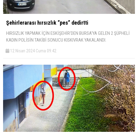
Şehirlerarası hırsızlık “pes” dedirtti
HIRSIZLIK YAPMAK İÇİN ESKİŞEHİR'DEN BURSA'YA GELEN 2 ŞÜPHELİ
KADIN POLİSİN TAKİBİ SONUCU KISKIVRAK YAKALANDI.
12 Nisan 2024 Cuma 09:42