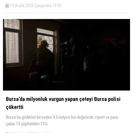
13 Aralık 2023 Çarşamba 10:02
Bursa’da milyonluk vurgun yapan çeteyi Bursa polisi
çökertti
Bursa’da girdikleri bir evden 3.5 milyon lira değerinde ziynet ve para
çalan 15 şüpheliden 13’ü