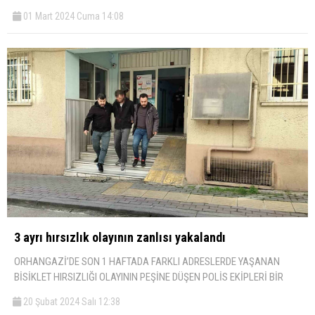
01 Mart 2024 Cuma 14:08
3 ayrı hırsızlık olayının zanlısı yakalandı
ORHANGAZİ’DE SON 1 HAFTADA FARKLI ADRESLERDE YAŞANAN
BİSİKLET HIRSIZLIĞI OLAYININ PEŞİNE DÜŞEN POLİS EKİPLERİ BİR
20 Şubat 2024 Salı 12:38