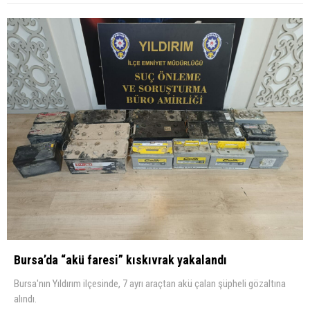
Bursa’da “akü faresi” kıskıvrak yakalandı
Bursa'nın Yıldırım ilçesinde, 7 ayrı araçtan akü çalan şüpheli gözaltına
alındı.