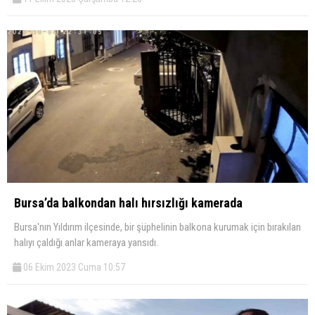
Bursa’da balkondan halı hırsızlığı kamerada
Bursa'nın Yıldırım ilçesinde, bir şüphelinin balkona kurumak için bırakılan
halıyı çaldığı anlar kameraya yansıdı.
06 Ekim 2023 Cuma 10:57