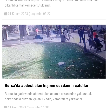
Bursa'da kiracısını soyan ev sahibi, emniyetteki işlemlerinin ardından
çıkarıldığı mahkemece tutuklandı.
01 Kasım 2023 Çarşamba 09:22
Bursa’da abdest alan kişinin cüzdanını çaldılar
Bursa’da şadırvanda abdest alan adamın arkasından yaklaşarak
ceketindeki cüzdanı çalan 2 kadın, kameralara yakalandı.
11 Ekim 2023 Çarşamba 12:28