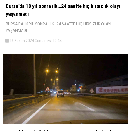
Bursa’da 10 yıl sonra ilk…24 saatte hiç hırsızlık olayı
yaşanmadı
BURSA'DA 10 YIL SONRA İLK...24 SAATTE HİÇ HIRSIZLIK OLAYI
YAŞANMADI
16 Kasım 2024 Cumartesi 10:44