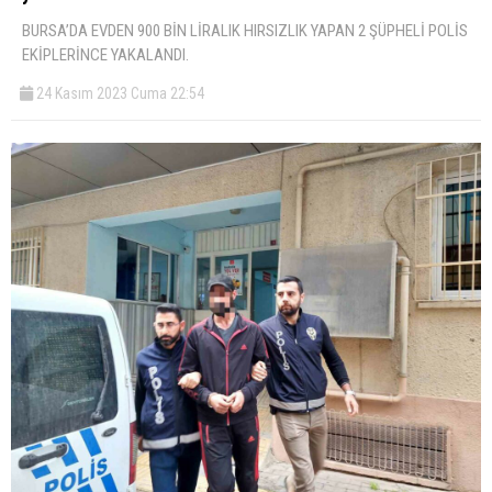
BURSA’DA EVDEN 900 BİN LİRALIK HIRSIZLIK YAPAN 2 ŞÜPHELİ POLİS
EKİPLERİNCE YAKALANDI.
24 Kasım 2023 Cuma 22:54