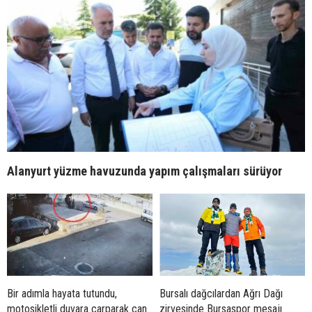
Alanyurt yüzme havuzunda yapım çalışmaları sürüyor
Bir adımla hayata tutundu,
Bursalı dağcılardan Ağrı Dağı
motosikletli duvara çarparak can
zirvesinde Bursaspor mesajı