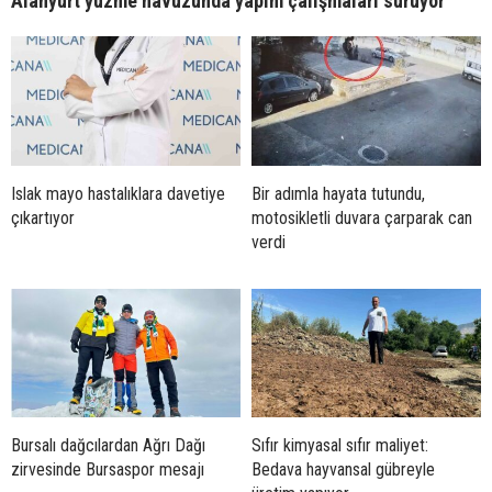
Alanyurt yüzme havuzunda yapım çalışmaları sürüyor
Islak mayo hastalıklara davetiye
Bir adımla hayata tutundu,
çıkartıyor
motosikletli duvara çarparak can
verdi
Bursalı dağcılardan Ağrı Dağı
Sıfır kimyasal sıfır maliyet:
zirvesinde Bursaspor mesajı
Bedava hayvansal gübreyle