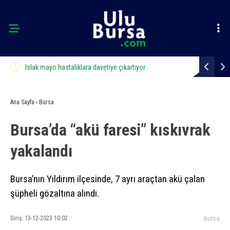
Bir adımla hayata tutundu, motosikletli duvara çarparak
Bursalı dağ
can verdi
Ana Sayfa
›
Bursa
Bursa’da “akü faresi” kıskıvrak
yakalandı
Bursa’nın Yıldırım ilçesinde, 7 ayrı araçtan akü çalan
şüpheli gözaltına alındı.
Giriş: 13-12-2023 10:02
Bursa