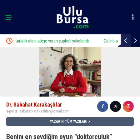
eren şüpheli yakalandı
Çalıntı araçla 10 kilometre kaçtı, 380 bin TL ceza y
Dr. Sabahat Karakaşlılar
e-posta:
sabahatkarakaslilar@gmail.com
YAZARIN TÜM YAZILARI
Benim en sevdiğim oyun “doktorculuk”