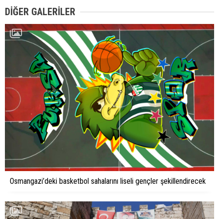
DIĞER GALERILER
Osmangazi’deki basketbol sahalarını liseli gençler şekillendirecek