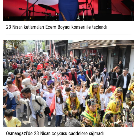
23 Nisan kutlamaları Ecem Boyacı konseri ile taçlandı
Osmangazi’de 23 Nisan coşkusu caddelere sığmadı