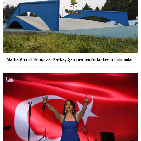
Mattia Ahmet Minguzzi Kaykay Şampiyonası’nda duygu dolu anlar