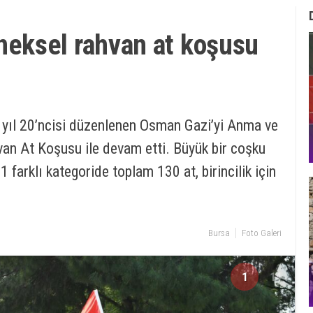
eksel rahvan at koşusu
 yıl 20’ncisi düzenlenen Osman Gazi’yi Anma ve
hvan At Koşusu ile devam etti. Büyük bir coşku
 farklı kategoride toplam 130 at, birincilik için
Bursa
Foto Galeri
1
14