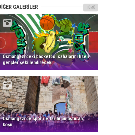
DİĞER GALERİLER
TÜMÜ
Osmangazi’deki basketbol sahalarını liseli
gençler şekillendirecek
Osmangazi’de spor ile tarihi buluşturan
koşu