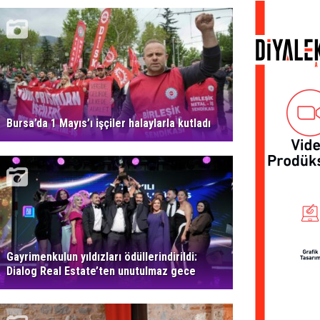
Bursa’da 1 Mayıs’ı işçiler halaylarla kutladı
Gayrimenkulun yıldızları ödüllerindirildi:
Dialog Real Estate’ten unutulmaz gece