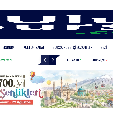
EKONOMI
KÜLTÜR SANAT
BURSA NÖBETÇI ECZANELER
GEZI
Bursa’da zihinsel engelli adamdan haber alınamıyor
DOLAR:
47,18
EURO:
53,95