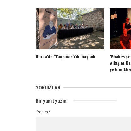
Bursa’da ‘Tanpınar Yılı’ başladı
‘Shakespea
Alkışlar K
yetenekle
YORUMLAR
Bir yanıt yazın
Yorum
*