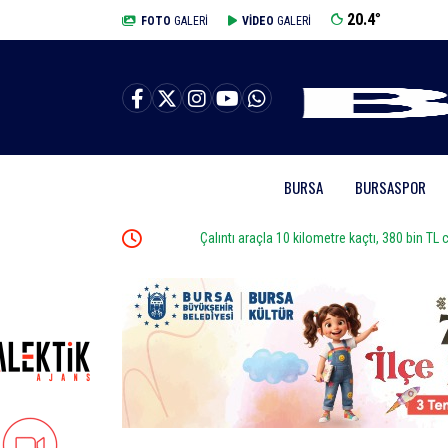
20.4
°
BURSA
FOTO
GALERİ
VİDEO
GALERİ
BURSA
BURSASPOR
Çalıntı araçla 10 kilometre kaçtı, 380 bin TL ceza yedi