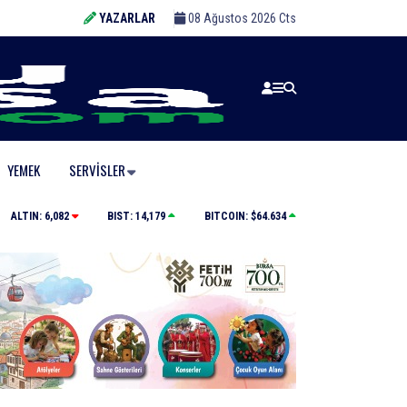
YAZARLAR
08 Ağustos 2026 Cts
YEMEK
SERVISLER
Tarihi eser kaçakçısı sert kayaya çarptı
ALTIN:
6,082
BIST:
14,179
BITCOIN:
$64.634