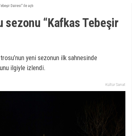
beşir Dairesi” ile açtı
u sezonu “Kafkas Tebeşir
atrosu’nun yeni sezonun ilk sahnesinde
nu ilgiyle izlendi.
Kültür Sanat