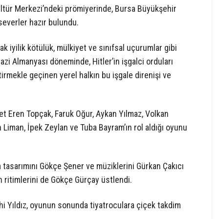
ltür Merkezi’ndeki prömiyerinde, Bursa Büyükşehir
oseverler hazır bulundu.
ak iyilik kötülük, mülkiyet ve sınıfsal uçurumlar gibi
zi Almanyası döneminde, Hitler’in işgalci orduları
tirmekle geçinen yerel halkın bu işgale direnişi ve
et Eren Topçak, Faruk Oğur, Aykan Yılmaz, Volkan
 Liman, İpek Zeylan ve Tuba Bayram’ın rol aldığı oyunu
 tasarımını Gökçe Şener ve müziklerini Gürkan Çakıcı
 ritimlerini de Gökçe Gürçay üstlendi.
hi Yıldız, oyunun sonunda tiyatroculara çiçek takdim