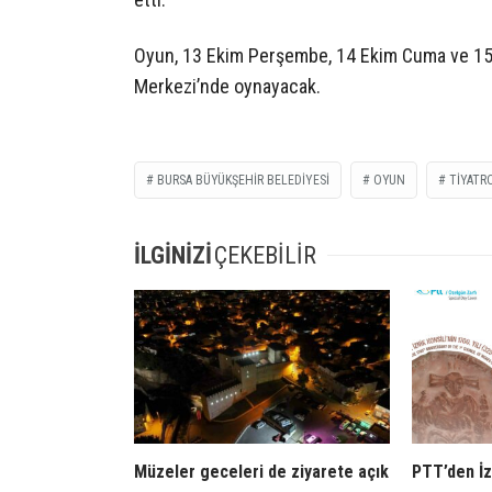
Oyun, 13 Ekim Perşembe, 14 Ekim Cuma ve 15 
Merkezi’nde oynayacak.
BURSA BÜYÜKŞEHIR BELEDIYESI
OYUN
TIYATR
İLGİNİZİ
ÇEKEBİLİR
Müzeler geceleri de ziyarete açık
PTT’den İz