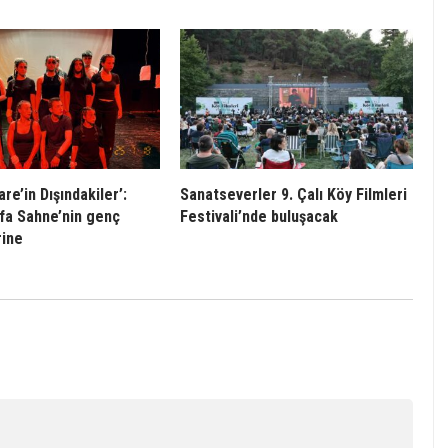
re’in Dışındakiler’:
Sanatseverler 9. Çalı Köy Filmleri
afa Sahne’nin genç
Festivali’nde buluşacak
rine