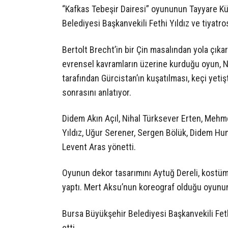
“Kafkas Tebeşir Dairesi” oyununun Tayyare Kü
Belediyesi Başkanvekili Fethi Yıldız ve tiyatr
Bertolt Brecht’in bir Çin masalından yola çıkar
evrensel kavramların üzerine kurduğu oyun, Na
tarafından Gürcistan’ın kuşatılması, keçi yetiş
sonrasını anlatıyor.
Didem Akın Açıl, Nihal Türksever Erten, Mehm
Yıldız, Uğur Serener, Sergen Bölük, Didem Hun
Levent Aras yönetti.
Oyunun dekor tasarımını Aytuğ Dereli, kostüm
yaptı. Mert Aksu’nun koreograf olduğu oyunun
Bursa Büyükşehir Belediyesi Başkanvekili Fet
etti.