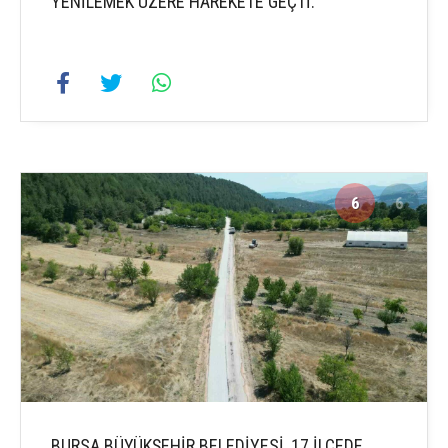
YENİLEMEK ÜZERE HAREKETE GEÇTİ.
6
6
BURSA BÜYÜKŞEHİR BELEDİYESİ, 17 İLÇEDE