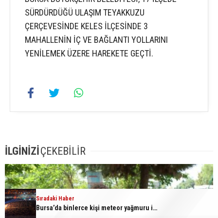
SÜRDÜRDÜĞÜ ULAŞIM TEYAKKUZU
ÇERÇEVESİNDE KELES İLÇESİNDE 3
MAHALLENİN İÇ VE BAĞLANTI YOLLARINI
YENİLEMEK ÜZERE HAREKETE GEÇTİ.
İLGİNİZİ
ÇEKEBİLİR
Sıradaki Haber
Bursa’da binlerce kişi meteor yağmuru için bir araya geldi