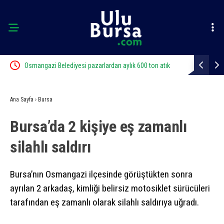
Osmangazi Belediyesi pazarlardan aylık 600 ton atık
Kestel’de yo
topluyor
Ana Sayfa
›
Bursa
Bursa’da 2 kişiye eş zamanlı
silahlı saldırı
Bursa’nın Osmangazi ilçesinde görüştükten sonra
ayrılan 2 arkadaş, kimliği belirsiz motosiklet sürücüleri
tarafından eş zamanlı olarak silahlı saldırıya uğradı.