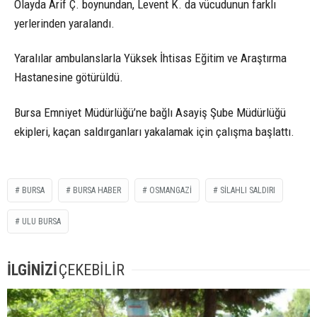
Olayda Arif Ç. boynundan, Levent K. da vücudunun farklı
yerlerinden yaralandı.
Yaralılar ambulanslarla Yüksek İhtisas Eğitim ve Araştırma
Hastanesine götürüldü.
Bursa Emniyet Müdürlüğü’ne bağlı Asayiş Şube Müdürlüğü
ekipleri, kaçan saldırganları yakalamak için çalışma başlattı.
BURSA
BURSA HABER
OSMANGAZI
SILAHLI SALDIRI
ULU BURSA
İLGİNİZİ
ÇEKEBİLİR