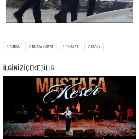
BURSA
BURSA HABER
CINAYET
KADIN
İLGİNİZİ
ÇEKEBİLİR