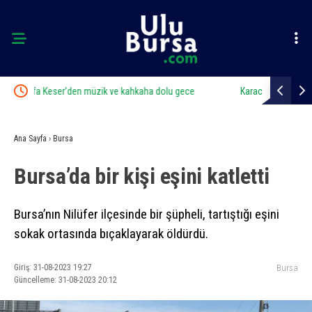
Karacabey’de makilik alandaki yangın fabrikaya ulaşmadan
Alevlere te
söndürüldü
Ana Sayfa
›
Bursa
Bursa’da bir kişi eşini katletti
Bursa’nın Nilüfer ilçesinde bir şüpheli, tartıştığı eşini
sokak ortasında bıçaklayarak öldürdü.
Giriş: 31-08-2023 19:27
Bursa
Güncelleme: 31-08-2023 20:12