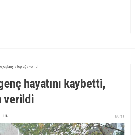
zyaşlarıyla toprağa verildi
genç hayatını kaybetti,
 verildi
: İHA
Bursa