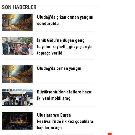
SON HABERLER
Uludağ’da çıkan orman yangını
söndürüldü
İznik Gölü’ne düşen genç
hayatını kaybetti, gözyaşlarıyla
toprağa verildi
Uludağ’da orman yangını
Büyükşehir’den afetlere hazır
iki yeni mobil araç
Uluslararası Bursa
Festivali’nde ilk kez çocuklara
kapılarını açtı