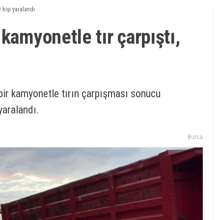
3 kişi yaralandı
kamyonetle tır çarpıştı,
ü bir kamyonetle tırın çarpışması sonucu
yaralandı.
Bursa