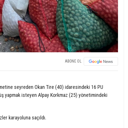
ABONE OL
ametine seyreden Okan Tire (40) idaresindeki 16 PU
önüş yapmak isteyen Alpay Korkmaz (25) yönetimindeki
ler karayoluna saçıldı.