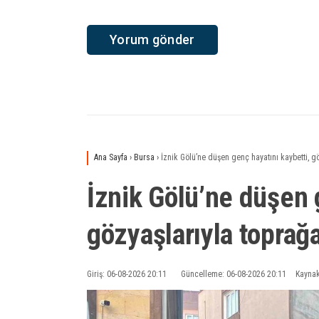
Ana Sayfa
›
Bursa
›
İznik Gölü’ne düşen genç hayatını kaybetti, gö
İznik Gölü’ne düşen 
gözyaşlarıyla toprağa
Giriş: 06-08-2026 20:11
Güncelleme: 06-08-2026 20:11
Kaynak