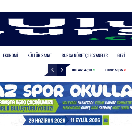
EKONOMI
KÜLTÜR SANAT
BURSA NÖBETÇI ECZANELER
GEZI
İznik Gölü’ne düşen genç hayatını kaybetti, gözyaşlarıyla toprağa veri
DOLAR:
47,18
EURO:
53,95