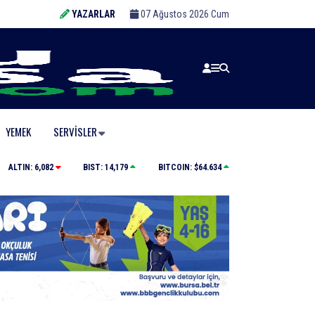
YAZARLAR
07 Ağustos 2026 Cum
YEMEK
SERVISLER
ldi
Uludağ’da orman yangını
ALTIN:
6,082
BIST:
14,179
BITCOIN:
$64.634