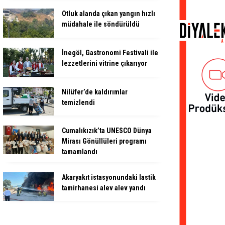
Otluk alanda çıkan yangın hızlı
müdahale ile söndürüldü
İnegöl, Gastronomi Festivali ile
lezzetlerini vitrine çıkarıyor
Nilüfer’de kaldırımlar
temizlendi
Cumalıkızık’ta UNESCO Dünya
Mirası Gönüllüleri programı
tamamlandı
Akaryakıt istasyonundaki lastik
tamirhanesi alev alev yandı