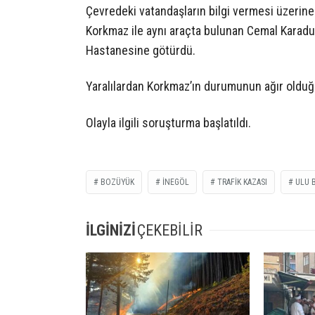
Çevredeki vatandaşların bilgi vermesi üzerine 
Korkmaz ile aynı araçta bulunan Cemal Karadu
Hastanesine götürdü.
Yaralılardan Korkmaz’ın durumunun ağır olduğu
Olayla ilgili soruşturma başlatıldı.
BOZÜYÜK
INEGÖL
TRAFIK KAZASI
ULU 
İLGİNİZİ
ÇEKEBİLİR