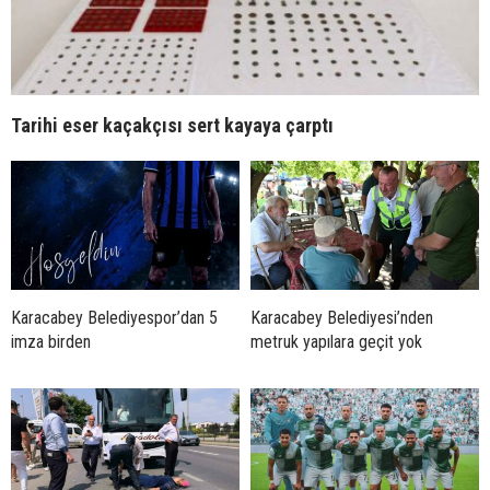
Tarihi eser kaçakçısı sert kayaya çarptı
Karacabey Belediyespor’dan 5
Karacabey Belediyesi’nden
imza birden
metruk yapılara geçit yok