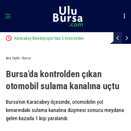
Karacabey Belediyespor’dan 5 imza birden
Karacabey B
Ana Sayfa
›
Bursa
Bursa’da kontrolden çıkan
otomobil sulama kanalına uçtu
Bursa’nın Karacabey ilçesinde, otomobilin yol
kenarındaki sulama kanalına düşmesi sonucu meydana
gelen kazada 1 kişi yaralandı.