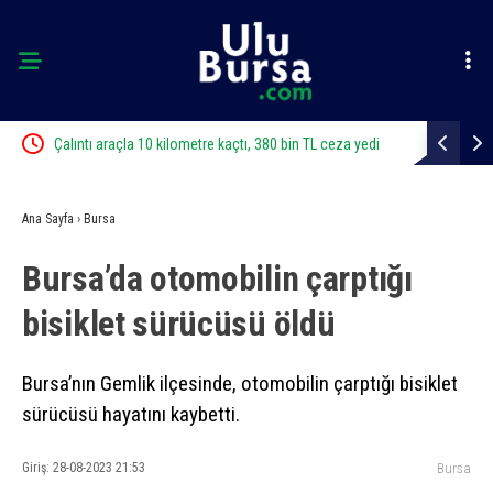
ı
Çalıntı araçla 10 kilometre kaçtı, 380 bin TL ceza yedi
Bursa’da zi
Ana Sayfa
›
Bursa
Bursa’da otomobilin çarptığı
bisiklet sürücüsü öldü
Bursa’nın Gemlik ilçesinde, otomobilin çarptığı bisiklet
sürücüsü hayatını kaybetti.
Giriş: 28-08-2023 21:53
Bursa