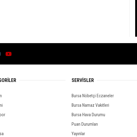
GORİLER
SERVİSLER
m
Bursa Nöbetçi Eczaneler
mi
Bursa Namaz Vakitleri
por
Bursa Hava Durumu
Puan Durumları
rsa
Yayınlar