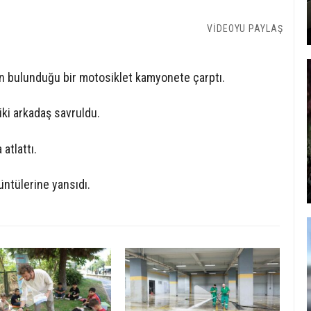
VİDEOYU PAYLAŞ
nin bulunduğu bir motosiklet kamyonete çarptı.
iki arkadaş savruldu.
 atlattı.
üntülerine yansıdı.