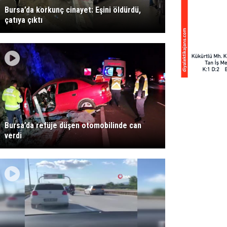
Bursa’da korkunç cinayet: Eşini öldürdü,
çatıya çıktı
Bursa’da refüje düşen otomobilinde can
verdi