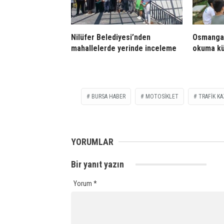
Nilüfer Belediyesi’nden
Osmangaz
mahallelerde yerinde inceleme
okuma kü
BURSA HABER
MOTOSIKLET
TRAFIK KA
YORUMLAR
Bir yanıt yazın
Yorum
*