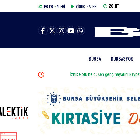
20.8
°
BURSA
FOTO
GALERİ
VİDEO
GALERİ
BURSA
BURSASPOR
İznik Gölü’ne düşen genç hayatını kaybetti, gözyaşları