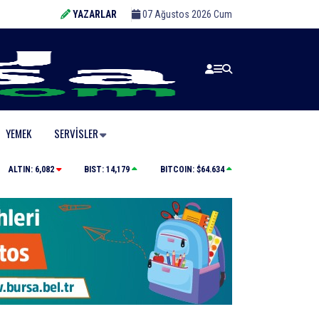
YAZARLAR
07 Ağustos 2026 Cum
YEMEK
SERVISLER
Büyükşehir’den afetlere hazır iki yeni mobil araç
ALTIN:
6,082
BIST:
14,179
BITCOIN:
$64.634