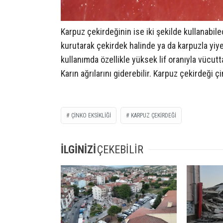
Karpuz çekirdeğinin ise iki şekilde kullanabile
kurutarak çekirdek halinde ya da karpuzla yiyere
kullanımda özellikle yüksek lif oranıyla vücuttak
Karın ağrılarını giderebilir. Karpuz çekirdeği ç
ÇINKO EKSIKLIĞI
KARPUZ ÇEKIRDEĞI
İLGİNİZİ
ÇEKEBİLİR