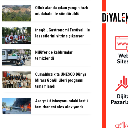
Otluk alanda çıkan yangın hızlı
müdahale ile söndürüldü
İnegöl, Gastronomi Festivali ile
lezzetlerini vitrine çıkarıyor
Nilüfer’de kaldırımlar
temizlendi
Cumalıkızık’ta UNESCO Dünya
Mirası Gönüllüleri programı
tamamlandı
Akaryakıt istasyonundaki lastik
tamirhanesi alev alev yandı