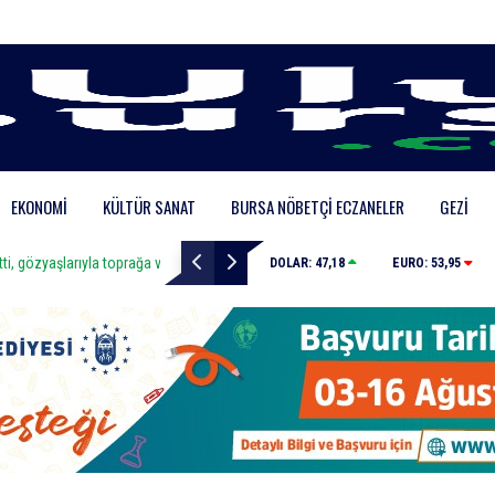
EKONOMI
KÜLTÜR SANAT
BURSA NÖBETÇI ECZANELER
GEZI
yla toprağa verildi
Uludağ’da orman yangını
DOLAR:
47,18
EURO:
53,95