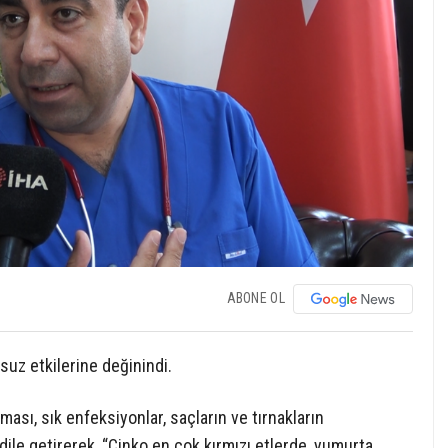
ABONE OL
suz etkilerine değinindi.
ması, sık enfeksiyonlar, saçların ve tırnakların
dile getirerek, “Çinko en çok kırmızı etlerde, yumurta