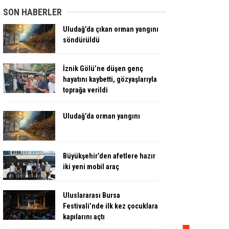
SON HABERLER
Uludağ’da çıkan orman yangını
söndürüldü
İznik Gölü’ne düşen genç
hayatını kaybetti, gözyaşlarıyla
toprağa verildi
Uludağ’da orman yangını
Büyükşehir’den afetlere hazır
iki yeni mobil araç
Uluslararası Bursa
Festivali’nde ilk kez çocuklara
kapılarını açtı