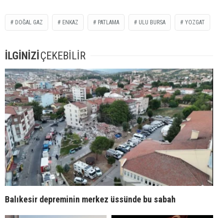
DOĞAL GAZ
ENKAZ
PATLAMA
ULU BURSA
YOZGAT
İLGİNİZİ
ÇEKEBİLİR
Balıkesir depreminin merkez üssünde bu sabah