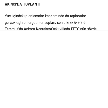
AKINCI’DA TOPLANTI
Yurt içindeki planlamalar kapsamında da toplantılar
gerçekleştiren örgüt mensupları, son olarak 6-7-8-9
Temmuz’da Ankara Konutkent’teki villada FETÖ’nün sözde
TSK imamı Adil Öksüz başkanlığında bir araya geldi. Bu
toplantıda Öksüz’ün yanı sıra darbe girişiminin “merkez üssü”
olarak kullanılan Akıncı Üssü’nde yakalanan “sivil imamlar”
Hakan Çiçek, Nurettin Oruç, Harun Biniş ve Kemal Batmaz ile
sözde yurtta sulh konseyi üyeleri eski tuğgeneraller Mehmet
Partigöç ve Gökhan Şahin Sönmezateş, tuğamiral Ömer Faruk
Harmancık, albaylar Murat Koçyiğit ve Bilal Akyüz, albay
Mustafa Barış Avıalan, yarbay Turgay Sökmen ile eski
tuğamiral Halil İbrahim Yıldız ve eski albay Hakan Bıyık da
katıldı.
Darbe toplantılarının ardından FETÖ’cü Öksüz ile Batmaz, 11