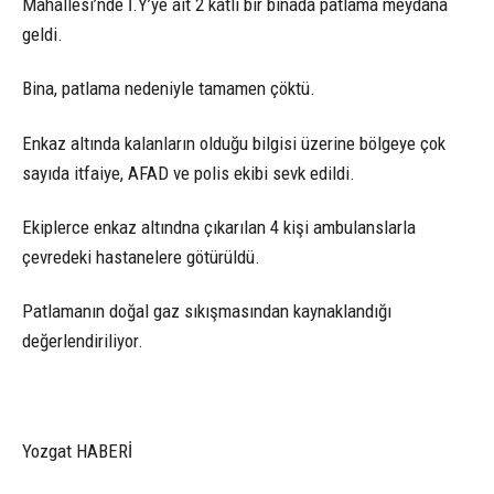
Mahallesi’nde İ.Y’ye ait 2 katlı bir binada patlama meydana
geldi.
Bina, patlama nedeniyle tamamen çöktü.
Enkaz altında kalanların olduğu bilgisi üzerine bölgeye çok
sayıda itfaiye, AFAD ve polis ekibi sevk edildi.
Ekiplerce enkaz altındna çıkarılan 4 kişi ambulanslarla
çevredeki hastanelere götürüldü.
Patlamanın doğal gaz sıkışmasından kaynaklandığı
değerlendiriliyor.
Yozgat HABERİ