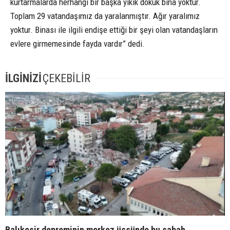
kurtarmalarda herhangi bir başka yıkık dökük bina yoktur.
Toplam 29 vatandaşımız da yaralanmıştır. Ağır yaralımız
yoktur. Binası ile ilgili endişe ettiği bir şeyi olan vatandaşların
evlere girmemesinde fayda vardır” dedi.
İLGİNİZİ
ÇEKEBİLİR
Balıkesir depreminin merkez üssünde bu sabah