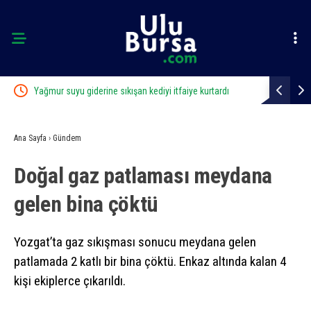
r
Yağmur suyu giderine sıkışan kediyi itfaiye kurtardı
İznik Gölü k
Ana Sayfa
›
Gündem
Doğal gaz patlaması meydana
gelen bina çöktü
Yozgat’ta gaz sıkışması sonucu meydana gelen
patlamada 2 katlı bir bina çöktü. Enkaz altında kalan 4
kişi ekiplerce çıkarıldı.