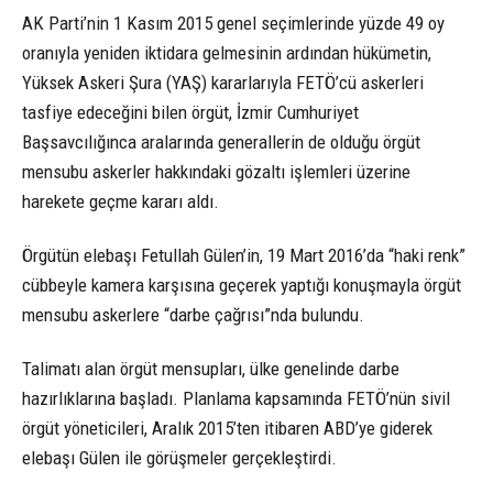
AK Parti’nin 1 Kasım 2015 genel seçimlerinde yüzde 49 oy
oranıyla yeniden iktidara gelmesinin ardından hükümetin,
Yüksek Askeri Şura (YAŞ) kararlarıyla FETÖ’cü askerleri
tasfiye edeceğini bilen örgüt, İzmir Cumhuriyet
Başsavcılığınca aralarında generallerin de olduğu örgüt
mensubu askerler hakkındaki gözaltı işlemleri üzerine
harekete geçme kararı aldı.
Örgütün elebaşı Fetullah Gülen’in, 19 Mart 2016’da “haki renk”
cübbeyle kamera karşısına geçerek yaptığı konuşmayla örgüt
mensubu askerlere “darbe çağrısı”nda bulundu.
Talimatı alan örgüt mensupları, ülke genelinde darbe
hazırlıklarına başladı. Planlama kapsamında FETÖ’nün sivil
örgüt yöneticileri, Aralık 2015’ten itibaren ABD’ye giderek
elebaşı Gülen ile görüşmeler gerçekleştirdi.