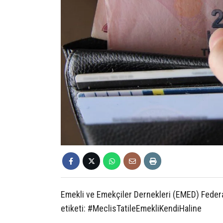
Emekli ve Emekçiler Dernekleri (EMED) Fede
etiketi: #MeclisTatileEmekliKendiHaline