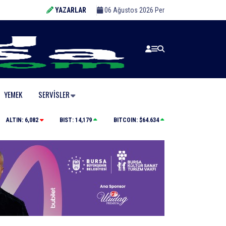
YAZARLAR
06 Ağustos 2026 Per
YEMEK
SERVISLER
Büyükşehir’den Mudanya’nın altyapısına güçlü yatırı
ALTIN:
6,082
BIST:
14,179
BITCOIN:
$64.634