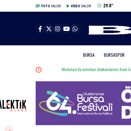
29.8
°
BURSA
FOTO
GALERİ
VİDEO
GALERİ
BURSA
BURSASPOR
Mudanya’da belediye dükkanlarının ihale bedelleri dud