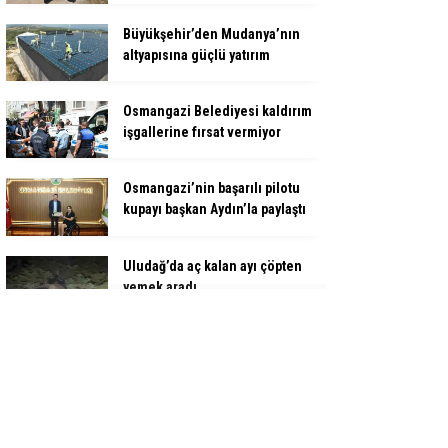
Büyükşehir’den Mudanya’nın
altyapısına güçlü yatırım
Osmangazi Belediyesi kaldırım
işgallerine fırsat vermiyor
Osmangazi’nin başarılı pilotu
kupayı başkan Aydın’la paylaştı
Uludağ’da aç kalan ayı çöpten
yemek aradı
Büyükşehir’den Panayır’da
altyapı ve ulaşım atağı
Alanyurt yüzme havuzunda