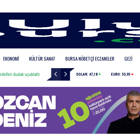
EKONOMI
KÜLTÜR SANAT
BURSA NÖBETÇI ECZANELER
GEZI
ak uçuklattı
Yıldırım’da yıkıma ‘lüks’ engel
DOLAR:
47,18
EURO:
53,95