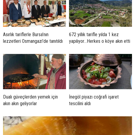
Asırlık tariflerle Bursa’nın
672 yıllık tarifle yılda 1 kez
lezzetleri Osmangazi’de tanıtıldı
yapılıyor…Herkes o köye akın etti
Dualı güveçlerden yemek için
İnegöl piyazı coğrafi işaret
akın akın geliyorlar
tescilini aldı