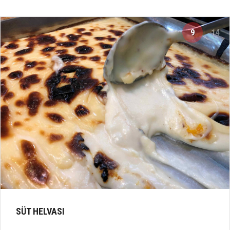
9
14
SÜT HELVASI