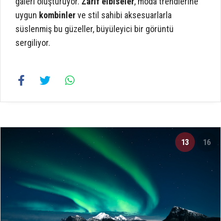
galeri oluşturuyor.
Zarif elbiseler
, moda trendlerine
uygun
kombinler
ve stil sahibi aksesuarlarla
süslenmiş bu güzeller, büyüleyici bir görüntü
sergiliyor.
13
16