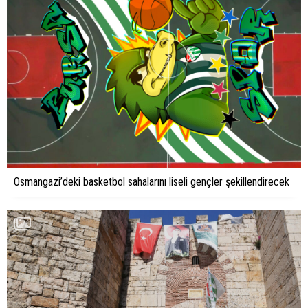
Osmangazi’deki basketbol sahalarını liseli gençler şekillendirecek