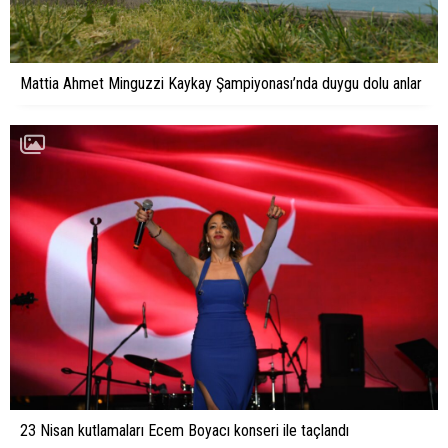
Mattia Ahmet Minguzzi Kaykay Şampiyonası’nda duygu dolu anlar
23 Nisan kutlamaları Ecem Boyacı konseri ile taçlandı