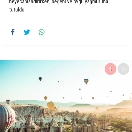
heyecanlandırırken, beğeni ve övgü yağmuruna
tutuldu.
5
16