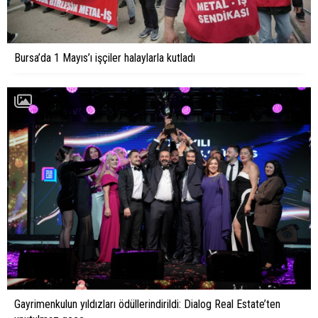
Bursa’da 1 Mayıs’ı işçiler halaylarla kutladı
Gayrimenkulun yıldızları ödüllerindirildi: Dialog Real Estate’ten