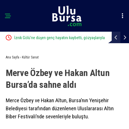
İznik Gölü’ne düşen genç hayatını kaybetti, gözyaşlarıyla
Uludağ’da 
toprağa verildi
Ana Sayfa
›
Kültür Sanat
Merve Özbey ve Hakan Altun
Bursa’da sahne aldı
Merce Özbey ve Hakan Altun, Bursa’nın Yenişehir
Belediyesi tarafından düzenlenen Uluslararası Altın
Biber Festivali’nde sevenleriyle buluştu.