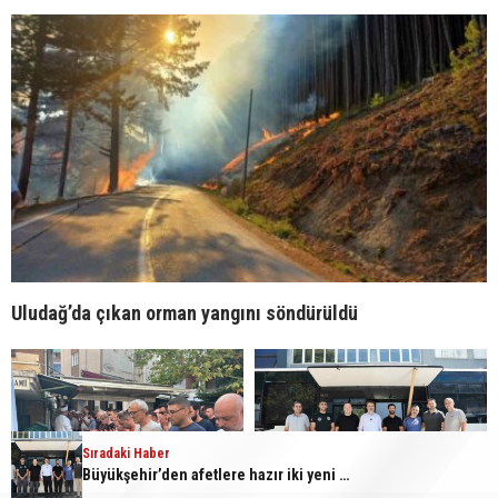
Uludağ’da çıkan orman yangını söndürüldü
Sıradaki Haber
Sıradaki Haber
Büyükşehir’den afetlere hazır iki yeni mobil araç
İznik Gölü’ne düşen genç hayatını kaybetti, gözyaşlarıyla toprağa verildi