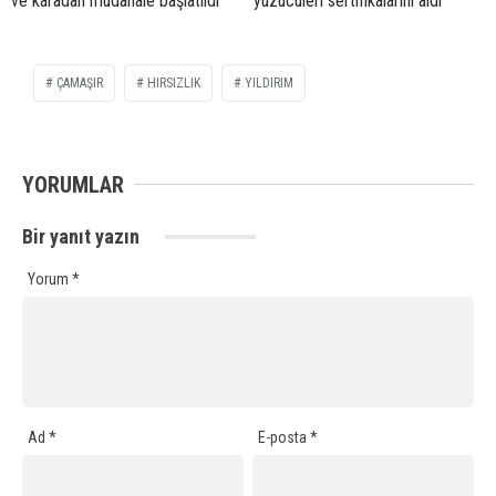
ve karadan müdahale başlatıldı
yüzücüleri sertifikalarını aldı
ÇAMAŞIR
HIRSIZLIK
YILDIRIM
YORUMLAR
Bir yanıt yazın
Yorum
*
Ad
*
E-posta
*