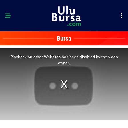
Bursa
This
is
a
Playback on other Websites has been disabled by the video
modal
window.
owner.