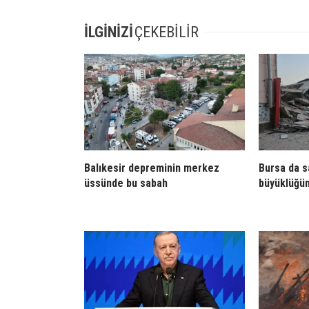
İLGİNİZİ
ÇEKEBİLİR
Balıkesir depreminin merkez
Bursa da sa
üssünde bu sabah
büyüklüğü