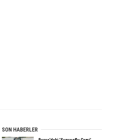
SON HABERLER
Bursa’daki ’Sunrooflu Cami’