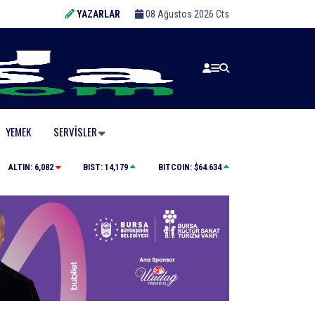
YAZARLAR
08 Ağustos 2026 Cts
YEMEK
SERVISLER
eza yedi
Bursa’da zihinsel engelli adamdan haber alı
ALTIN:
6,082
BIST:
14,179
BITCOIN:
$64.634