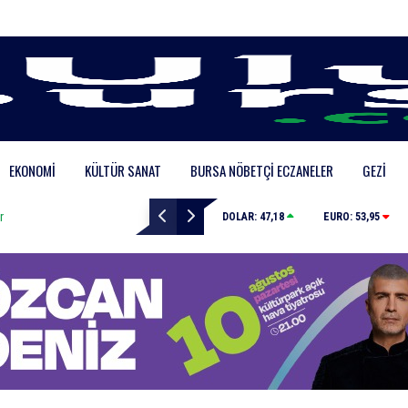
EKONOMI
KÜLTÜR SANAT
BURSA NÖBETÇI ECZANELER
GEZI
alandı
Çalıntı araçla 10 kilometre kaçtı, 380 bin TL c
DOLAR:
47,18
EURO:
53,95