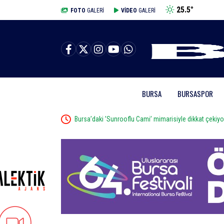
25.5
°
BURSA
FOTO
GALERİ
VİDEO
GALERİ
BURSA
BURSASPOR
 çekiyor
Bursa’da tarlalık alanı ateşe veren şüpheli yak