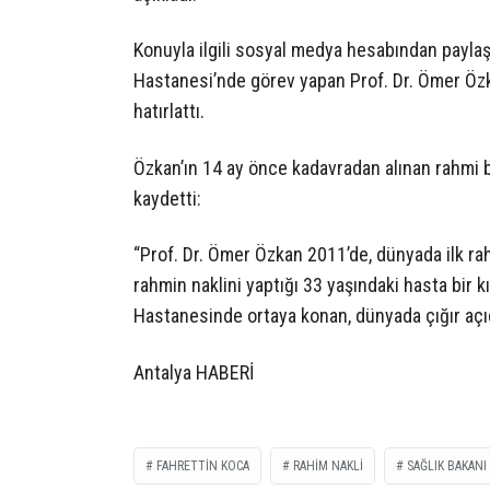
Konuyla ilgili sosyal medya hesabından payla
Hastanesi’nde görev yapan Prof. Dr. Ömer Özka
hatırlattı.
Özkan’ın 14 ay önce kadavradan alınan rahmi bi
kaydetti:
“Prof. Dr. Ömer Özkan 2011’de, dünyada ilk rah
rahmin naklini yaptığı 33 yaşındaki hasta bir k
Hastanesinde ortaya konan, dünyada çığır açıc
Antalya HABERİ
FAHRETTIN KOCA
RAHIM NAKLI
SAĞLIK BAKANI