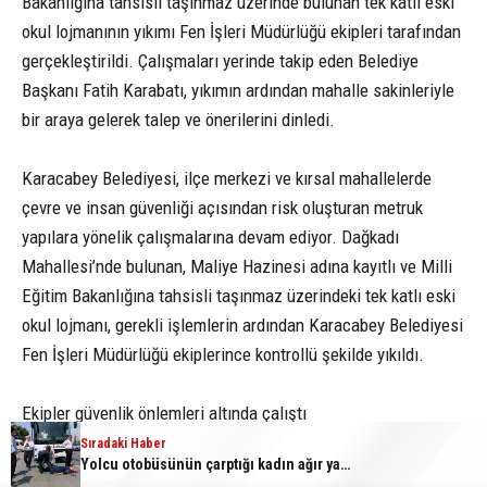
Bakanlığına tahsisli taşınmaz üzerinde bulunan tek katlı eski
okul lojmanının yıkımı Fen İşleri Müdürlüğü ekipleri tarafından
gerçekleştirildi. Çalışmaları yerinde takip eden Belediye
Başkanı Fatih Karabatı, yıkımın ardından mahalle sakinleriyle
bir araya gelerek talep ve önerilerini dinledi.
Karacabey Belediyesi, ilçe merkezi ve kırsal mahallelerde
çevre ve insan güvenliği açısından risk oluşturan metruk
yapılara yönelik çalışmalarına devam ediyor. Dağkadı
Mahallesi’nde bulunan, Maliye Hazinesi adına kayıtlı ve Milli
Eğitim Bakanlığına tahsisli taşınmaz üzerindeki tek katlı eski
okul lojmanı, gerekli işlemlerin ardından Karacabey Belediyesi
Fen İşleri Müdürlüğü ekiplerince kontrollü şekilde yıkıldı.
Ekipler güvenlik önlemleri altında çalıştı
Sıradaki Haber
Sıradaki Haber
Sıradaki Haber
Karacabey Belediyesi’nden metruk yapılara geçit yok
Yolcu otobüsünün çarptığı kadın ağır yaralandı
Karacabey Belediyespor’dan 5 imza birden
Uzun süredir kullanılmayan ve metruk durumda bulunan