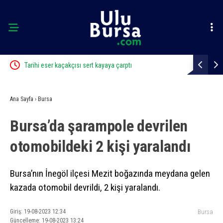
r
Tarihi eser kaçakçısı sert kayaya çarptı
Karacabey 
Ana Sayfa
›
Bursa
Bursa’da şarampole devrilen
otomobildeki 2 kişi yaralandı
Bursa’nın İnegöl ilçesi Mezit boğazında meydana gelen
kazada otomobil devrildi, 2 kişi yaralandı.
Giriş: 19-08-2023 12:34
Bursa
Güncelleme: 19-08-2023 13:24