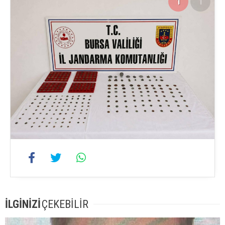
1
1
İLGİNİZİ
ÇEKEBİLİR