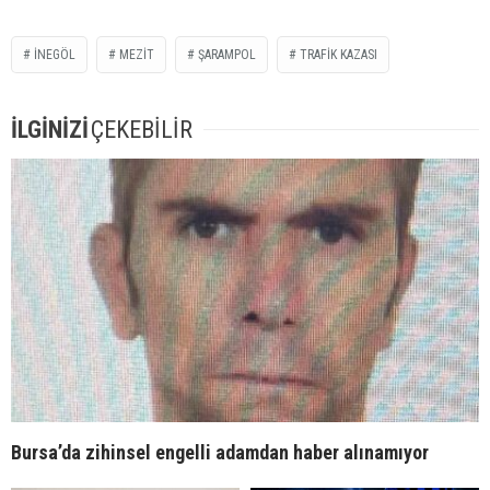
INEGÖL
MEZIT
ŞARAMPOL
TRAFIK KAZASI
İLGİNİZİ
ÇEKEBİLİR
Bursa’da zihinsel engelli adamdan haber alınamıyor