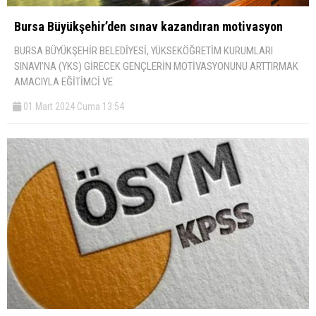
Bursa Büyükşehir’den sınav kazandıran motivasyon
BURSA BÜYÜKŞEHİR BELEDİYESİ, YÜKSEKÖĞRETİM KURUMLARI
SINAVI’NA (YKS) GİRECEK GENÇLERİN MOTİVASYONUNU ARTTIRMAK
AMACIYLA EĞİTİMCİ VE
01 Mart 2024 Cuma 13:54