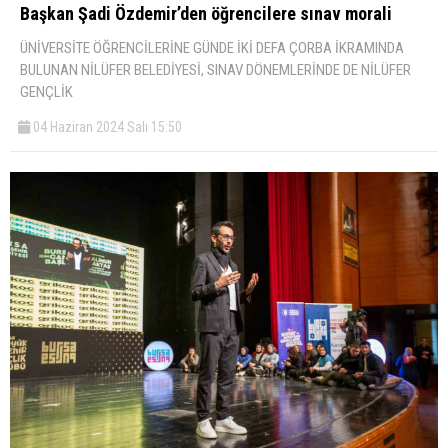
Başkan Şadi Özdemir’den öğrencilere sınav morali
ÜNİVERSİTE ÖĞRENCİLERİNE GÜNDE İKİ DEFA ÇORBA İKRAMINDA
BULUNAN NİLÜFER BELEDİYESİ, SINAV DÖNEMLERİNDE DE NİLÜFER
GENÇLİK
04 Haziran 2024 Salı 15:50