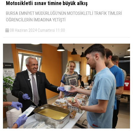
Motosikletli sınav timine büyük alkış
BURSA EMNİYET MÜDÜRLÜĞÜ'NÜN MOTOSİKLETLİ TRAFİK TİMLERİ
ÖĞRENCİLERİN İMDADINA YETİŞTİ
08 Haziran 2024 Cumartesi 11:00