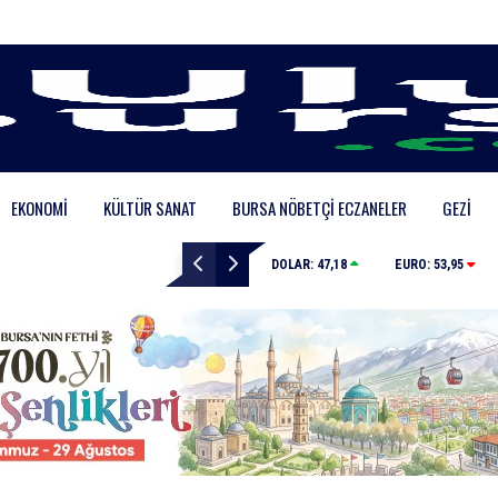
EKONOMI
KÜLTÜR SANAT
BURSA NÖBETÇI ECZANELER
GEZI
Bursaspor’da 2026-2027 sezonu forma numaraları aç
DOLAR:
47,18
EURO:
53,95