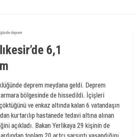
klüğünde deprem
lıkesir’de 6,1
em
üyüklüğünde deprem meydana geldi. Deprem
rmara bölgesinde de hissedildi. İçişleri
n çöktüğünü ve enkaz altında kalan 6 vatandaşın
zdan kurtarılıp hastanede tedavi altına alınan
iğini açıkladı. Bakan Yerlikaya 29 kişinin de
 ardından toplam 20 artçı sarsıntı yaşandığını