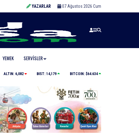
YAZARLAR
07 Ağustos 2026 Cum
YEMEK
SERVISLER
ıklandı
Uludağ İçecek, 1. FC Nürnberg’in resmi sponsoru ol
ALTIN:
6,082
BIST:
14,179
BITCOIN:
$64.634