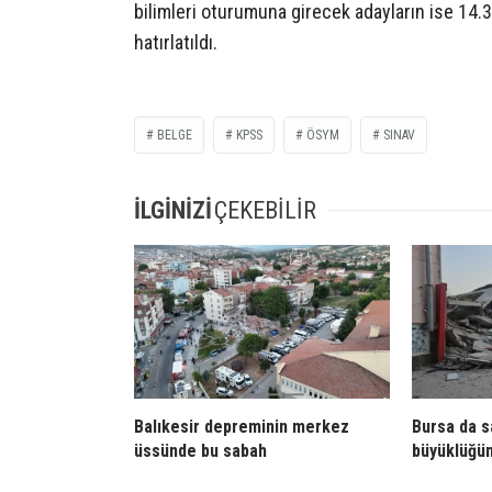
bilimleri oturumuna girecek adayların ise 14.3
hatırlatıldı.
BELGE
KPSS
ÖSYM
SINAV
İLGİNİZİ
ÇEKEBİLİR
Balıkesir depreminin merkez
Bursa da sa
üssünde bu sabah
büyüklüğü