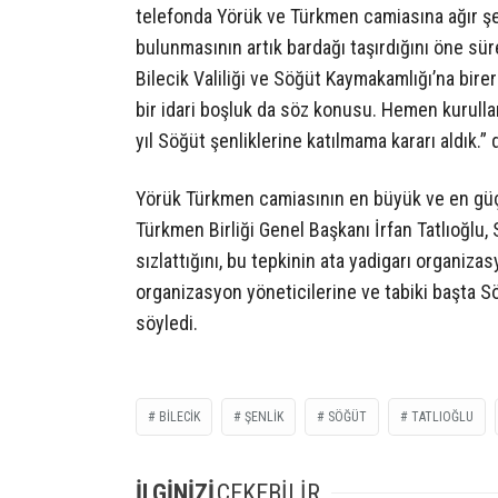
telefonda Yörük ve Türkmen camiasına ağır şek
bulunmasının artık bardağı taşırdığını öne sür
Bilecik Valiliği ve Söğüt Kaymakamlığı’na bire
bir idari boşluk da söz konusu. Hemen kurullar
yıl Söğüt şenliklerine katılmama kararı aldık.” 
Yörük Türkmen camiasının en büyük ve en güç
Türkmen Birliği Genel Başkanı İrfan Tatlıoğlu, 
sızlattığını, bu tepkinin ata yadigarı organizas
organizasyon yöneticilerine ve tabiki başta 
söyledi.
BILECIK
ŞENLIK
SÖĞÜT
TATLIOĞLU
İLGİNİZİ
ÇEKEBİLİR