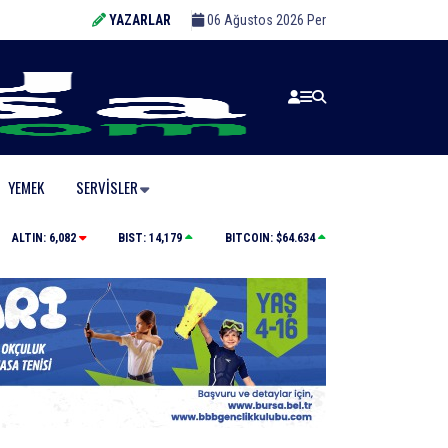
YAZARLAR
06 Ağustos 2026 Per
YEMEK
SERVISLER
Büyükşehir’den afetlere hazır iki yeni mobil araç
ALTIN:
6,082
BIST:
14,179
BITCOIN:
$64.634