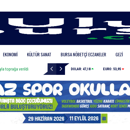
EKONOMI
KÜLTÜR SANAT
BURSA NÖBETÇI ECZANELER
GEZI
yla toprağa verildi
Uludağ’da orman yangını
DOLAR:
47,18
EURO:
53,95