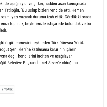
ilde aşağılayıcı ve çirkin, haddini aşan konuşmada
en Tatlıoğlu, “Bu üslup bizleri rencide etti. Hemen
r resmi yazı yazarak durumu izah ettik. Gördük ki orada
ımızı topladık, beylerimizle istişarede bulunduk ve bu
dedi.
lü örgütlenmesini teşkileden Türk Dünyası Yörük
Söğüt Şenlikleri’ne katılmama kararının içlerini
yona değil, kendilerini inciten ve aşağılayan
Söğüt Belediye Başkanı İsmet Sever’e olduğunu
YÖRÜK