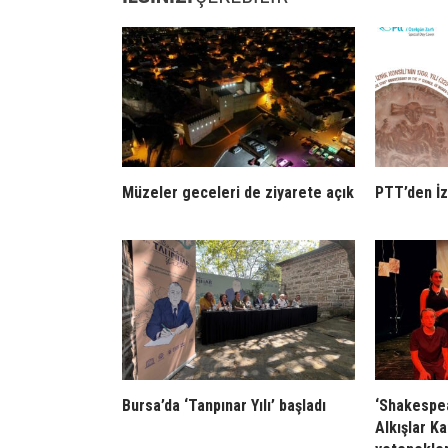
Müzeler geceleri de ziyarete açık
PTT’den İz
Bursa’da ‘Tanpınar Yılı’ başladı
‘Shakespea
Alkışlar K