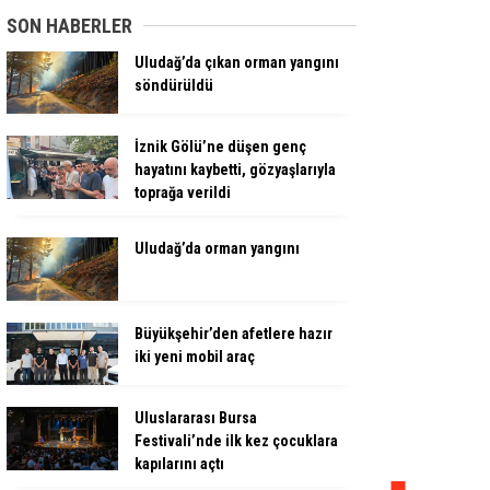
SON HABERLER
Uludağ’da çıkan orman yangını
söndürüldü
İznik Gölü’ne düşen genç
hayatını kaybetti, gözyaşlarıyla
toprağa verildi
Uludağ’da orman yangını
Büyükşehir’den afetlere hazır
iki yeni mobil araç
Uluslararası Bursa
Festivali’nde ilk kez çocuklara
kapılarını açtı