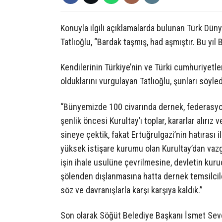
Konuyla ilgili açıklamalarda bulunan Türk Dün
Tatlıoğlu, “Bardak taşmış, had aşmıştır. Bu yıl 
Kendilerinin Türkiye’nin ve Türki cumhuriyetle
olduklarını vurgulayan Tatlıoğlu, şunları söyled
“Bünyemizde 100 civarında dernek, federasyo
şenlik öncesi Kurultay’ı toplar, kararlar alırız 
sineye çektik, fakat Ertuğrulgazi’nin hatırası
yüksek istişare kurumu olan Kurultay’dan vaz
işin ihale usulüne çevrilmesine, devletin kur
şölenden dışlanmasına hatta dernek temsilcile
söz ve davranışlarla karşı karşıya kaldık.”
Son olarak Söğüt Belediye Başkanı İsmet Sever