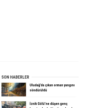
SON HABERLER
Uludağ’da çıkan orman yangını
söndürüldü
İznik Gölü’ne düşen genç