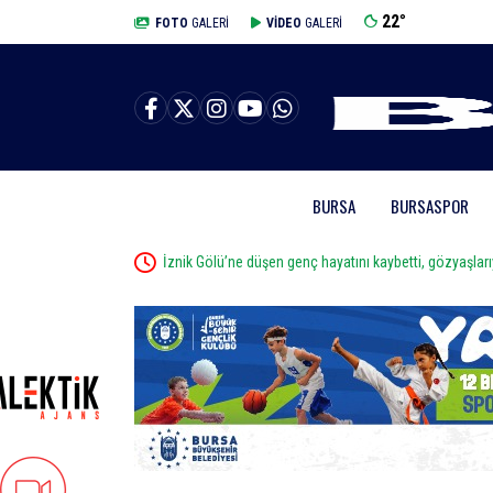
22
°
BURSA
FOTO
GALERİ
VİDEO
GALERİ
BURSA
BURSASPOR
İznik Gölü’ne düşen genç hayatını kaybetti, gözyaşları