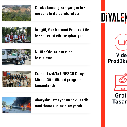
Otluk alanda çıkan yangın hızlı
müdahale ile söndürüldü
İnegöl, Gastronomi Festivali ile
lezzetlerini vitrine çıkarıyor
Nilüfer’de kaldırımlar
temizlendi
Cumalıkızık’ta UNESCO Dünya
Mirası Gönüllüleri programı
tamamlandı
Akaryakıt istasyonundaki lastik
tamirhanesi alev alev yandı