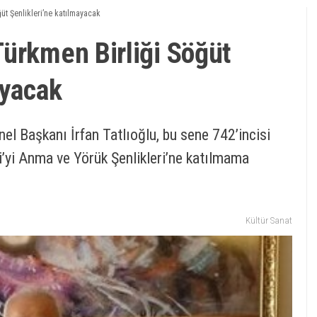
üt Şenlikleri’ne katılmayacak
Türkmen Birliği Söğüt
ayacak
el Başkanı İrfan Tatlıoğlu, bu sene 742’incisi
’yi Anma ve Yörük Şenlikleri’ne katılmama
Kültür Sanat