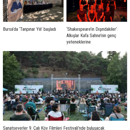
Bursa’da ‘Tanpınar Yılı’ başladı
‘Shakespeare’in Dışındakiler’:
Alkışlar Kafa Sahne’nin genç
yeteneklerine
Sanatseverler 9. Çalı Köy Filmleri Festivali’nde buluşacak