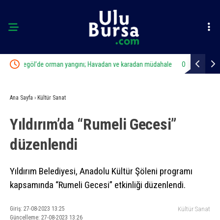
n müdahale
Osmangazi’de geleceğin yüzücüleri sertifikalarını aldı
Musta
Ana Sayfa
›
Kültür Sanat
Yıldırım’da “Rumeli Gecesi”
düzenlendi
Yıldırım Belediyesi, Anadolu Kültür Şöleni programı
kapsamında “Rumeli Gecesi” etkinliği düzenlendi.
Giriş: 27-08-2023 13:25
Kültür Sanat
Güncelleme: 27-08-2023 13:26