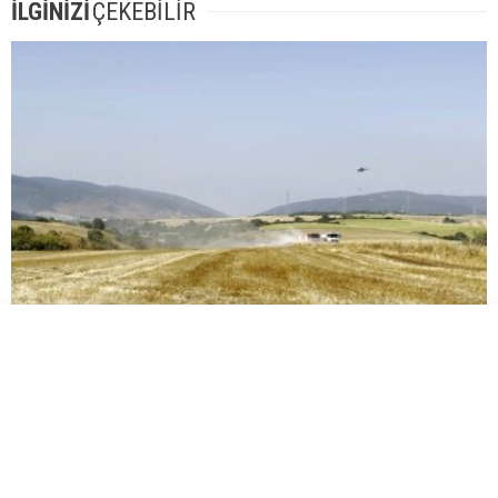
İLGİNİZİ
ÇEKEBİLİR
İnegöl’de orman yangını; Havadan ve karadan müdahale
başlatıldı