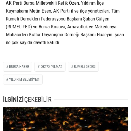
AK Parti Bursa Milletvekili Refik Özen, Yıldırım İlçe
Kaymakamı Metin Esen, AK Parti il ve ilçe yöneticileri, Tüm
Rumeli Dernekleri Federasyonu Başkanı Şaban Gülşen
(RUMELİFED) ve Bursa Kosova, Arnavutluk ve Makedonya
Muhacirleri Kültür Dayanışma Derneği Başkanı Hüseyin İşcan
ile çok sayıda davetli katıldı.
BURSA HABER
OKTAY YILMAZ
RUMELI GECESI
YILDIRIM BELEDIYESI
İLGİNİZİ
ÇEKEBİLİR