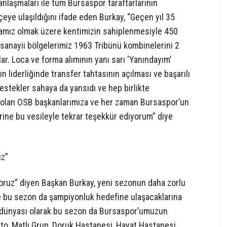
nlaşmaları ile tüm Bursaspor taraftarlarının
çeye ulaşıldığını ifade eden Burkay, “Geçen yıl 35
amız olmak üzere kentimizin sahiplenmesiyle 450
sanayii bölgelerimiz 1963 Tribünü kombinelerini 2
ar. Loca ve forma alımının yanı sarı ‘Yanındayım’
 liderliğinde transfer tahtasının açılması ve başarılı
estekler sahaya da yansıdı ve hep birlikte
 olan OSB başkanlarımıza ve her zaman Bursaspor’un
erine bu vesileyle tekrar teşekkür ediyorum” diye
uz”
yoruz” diyen Başkan Burkay, yeni sezonun daha zorlu
 bu sezon da şampiyonluk hedefine ulaşacaklarına
iş dünyası olarak bu sezon da Bursaspor’umuzun
to, Matlı Grup, Doruk Hastanesi, Hayat Hastanesi,