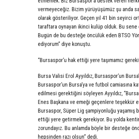
etmemek. Biz Bursaspor’a destek veren herkes
vermeyeceğiz. Bizim yürüyüşümüz şu anda sad
olarak gösteriliyor. Geçen yıl 41 bin seyirci o
taraftara oynayan ikinci kulüp olduk. Bu sene
Bugün de bu desteğe öncülük eden BTSO Yöne
ediyorum” diye konuştu.
“Bursaspor’u hak ettiği yere taşımamız gereki
Bursa Valisi Erol Ayyıldız, Bursaspor’un Bursa
Bursaspor’un Bursa’ya ve futbol camiasına ka
edilmesi gerektiğini söyleyen Ayyıldız, “Burs
Enes Başkana ve emeği geçenlere teşekkür edi
Bursaspor, Süper Lig şampiyonluğu yaşamış bi
ettiği yere getirmek gerekiyor. Bu yolda kent
zorundayız. Bu anlamda böyle bir desteğe ön
hepsinden razı olsun” dedi.