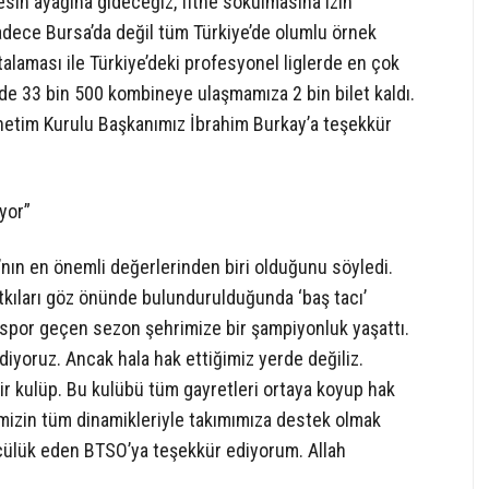
in ayağına gideceğiz, fitne sokulmasına izin
ece Bursa’da değil tüm Türkiye’de olumlu örnek
rtalaması ile Türkiye’deki profesyonel liglerde en çok
 de 33 bin 500 kombineye ulaşmamıza 2 bin bilet kaldı.
tim Kurulu Başkanımız İbrahim Burkay’a teşekkür
yor”
’nın en önemli değerlerinden biri olduğunu söyledi.
tkıları göz önünde bulundurulduğunda ‘baş tacı’
aspor geçen sezon şehrimize bir şampiyonluk yaşattı.
yoruz. Ancak hala hak ettiğimiz yerde değiliz.
r kulüp. Bu kulübü tüm gayretleri ortaya koyup hak
imizin tüm dinamikleriyle takımımıza destek olmak
cülük eden BTSO’ya teşekkür ediyorum. Allah