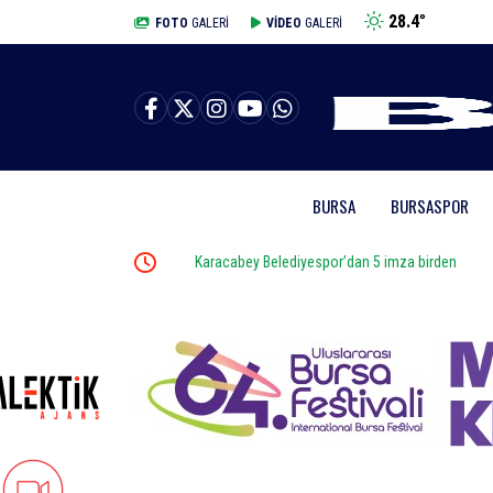
28.4
°
BURSA
FOTO
GALERİ
VİDEO
GALERİ
BURSA
BURSASPOR
Karacabey Belediyespor’dan 5 imza birden