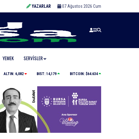
YAZARLAR
07 Ağustos 2026 Cum
YEMEK
SERVISLER
Yolcu otobüsünün çarptığı kadın ağır yaralandı
ALTIN:
6,082
BIST:
14,179
BITCOIN:
$64.634