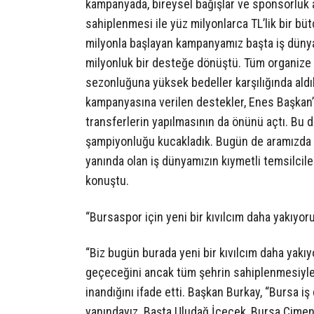
kampanyada, bireysel bağışlar ve sponsorluk a
sahiplenmesi ile yüz milyonlarca TL’lik bir büt
milyonla başlayan kampanyamız başta iş düny
milyonluk bir desteğe dönüştü. Tüm organize 
sezonluğuna yüksek bedeller karşılığında aldıl
kampanyasına verilen destekler, Enes Başkan’ın
transferlerin yapılmasının da önünü açtı. Bu d
şampiyonluğu kucakladık. Bugün de aramızda
yanında olan iş dünyamızın kıymetli temsilcil
konuştu.
“Bursaspor için yeni bir kıvılcım daha yakıyor
“Biz bugün burada yeni bir kıvılcım daha yakı
geçeceğini ancak tüm şehrin sahiplenmesiyle
inandığını ifade etti. Başkan Burkay, “Bursa 
yanındayız. Başta Uludağ İçecek, Bursa Çimen