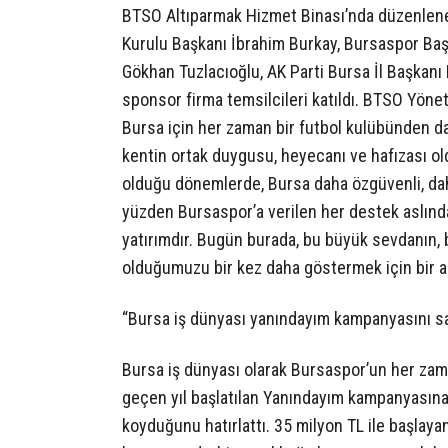
BTSO Altıparmak Hizmet Binası’nda düzenlenen
Kurulu Başkanı İbrahim Burkay, Bursaspor Baş
Gökhan Tuzlacıoğlu, AK Parti Bursa İl Başkan
sponsor firma temsilcileri katıldı. BTSO Yöne
Bursa için her zaman bir futbol kulübünden dah
kentin ortak duygusu, heyecanı ve hafızası o
olduğu dönemlerde, Bursa daha özgüvenli, dah
yüzden Bursaspor’a verilen her destek aslında
yatırımdır. Bugün burada, bu büyük sevdanın, b
olduğumuzu bir kez daha göstermek için bir ar
“Bursa iş dünyası yanındayım kampanyasını s
Bursa iş dünyası olarak Bursaspor’un her zam
geçen yıl başlatılan Yanındayım kampanyasına
koyduğunu hatırlattı. 35 milyon TL ile başlaya