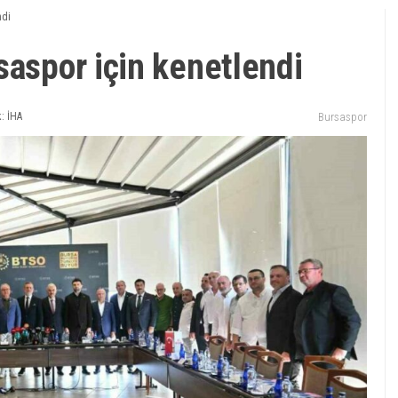
ndi
saspor için kenetlendi
: İHA
Bursaspor