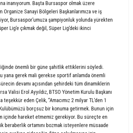
ğına inanıyorum. Başta Bursaspor olmak üzere
n Organize Sanayi Bölgeleri Başkanlarımıza ve iş
ediyor, Bursaspor’umuza şampiyonluk yolunda yürekten
per Lig’e çıkmak değil, Süper Lig’deki ikinci
inde önemli bir güne şahitlik ettiklerini söyledi.
bu yana gerek mali gerekse sportif anlamda önemli
lı sürecin devamı açısından şehirdeki tüm dinamiklerin
rsa Valisi Erol Ayyıldız, BTSO Yönetim Kurulu Başkanı
a teşekkür eden Çelik, “Amacımız 2 milyar TL’den 1
 Kulübümüzü borçsuz bir konuma getirmek. Bunun için
etişim içinde hareket etmemiz gerekiyor. Bu süreçte en
rlik beraberlik ortamını bozmak isteyenlere müsaade