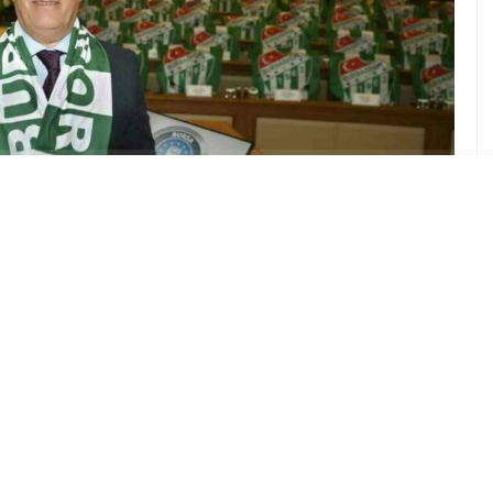
ABONE OL
le gündem olan Bursaspor taraftarı, Bursa
 verdikleri destekle teşekkür etti.