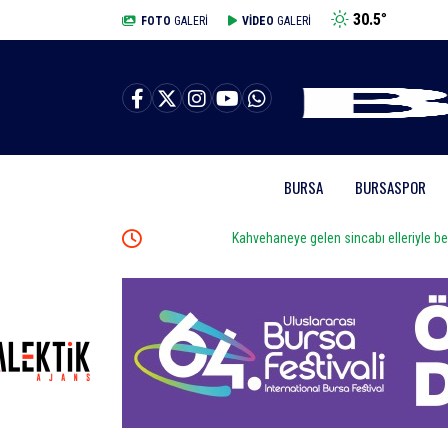
30.5
°
BURSA
FOTO
GALERİ
VİDEO
GALERİ
BURSA
BURSASPOR
Kahvehaneye gelen sincabı elleriyle besledi