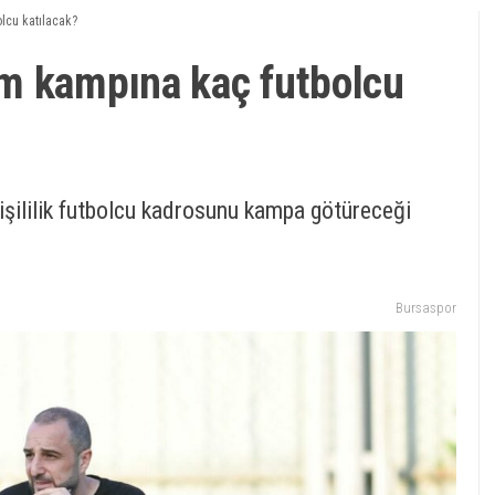
lcu katılacak?
m kampına kaç futbolcu
işililik futbolcu kadrosunu kampa götüreceği
Bursaspor