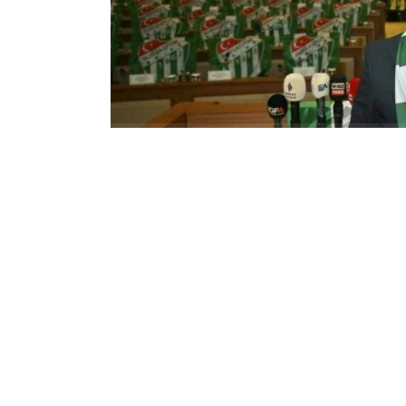
Sosyal medyada ’BursanınBozbeyiVar’ etiketiy
Büyükşehir Belediye Başkanı Mustafa Bozbey’e