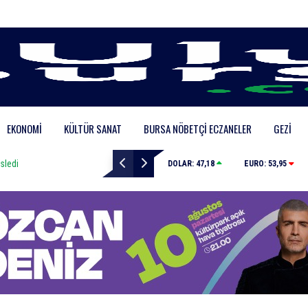
EKONOMI
KÜLTÜR SANAT
BURSA NÖBETÇI ECZANELER
GEZI
Karacabey’de makilik alanda orman yangını
DOLAR:
47,18
EURO:
53,95