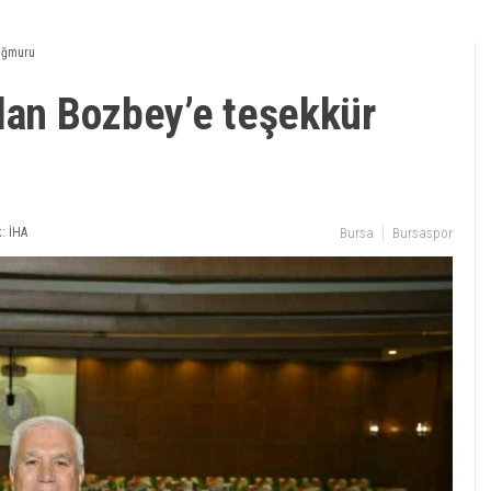
yağmuru
ndan Bozbey’e teşekkür
: İHA
Bursa
Bursaspor