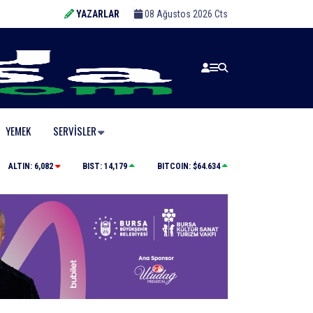
YAZARLAR
08 Ağustos 2026 Cts
YEMEK
SERVISLER
Tilki, kedi ve kirpi buluşması kamerada
ALTIN:
6,082
BIST:
14,179
BITCOIN:
$64.634