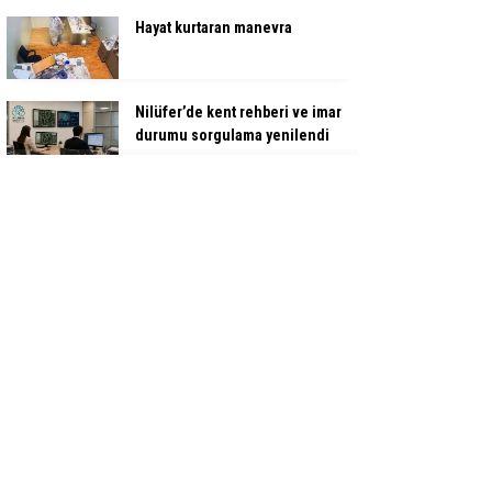
Hayat kurtaran manevra
Nilüfer’de kent rehberi ve imar
durumu sorgulama yenilendi
Depoda çıkan yangın apartmanı
yakıyordu
Orhangazi’deki meslek
lisesinin yıkımına başlandı
Fetih coşkusu Keles’e taşındı