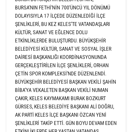
BURSA’NIN FETHİ’NİN 700’ÜNCÜ YIL DÖNÜMÜ
DOLAYISIYLA 17 İLÇEDE DÜZENLEDİĞİ İLÇE
ŞENLİKLERİ, BU KEZ KELES’TE VATANDAŞLARI
KÜLTÜR, SANAT VE EĞLENCE DOLU
ETKİNLİKLERDE BULUŞTURDU. BÜYÜKŞEHİR
BELEDİYESİ KÜLTÜR, SANAT VE SOSYAL İŞLER
DAİRESİ BAŞKANLIĞI KOORDİNASYONUNDA
GERÇEKLEŞTİRİLEN İLÇE ŞENLİKLERİ, ORHAN
ÇETİN SPOR KOMPLEKSİ’NDE DÜZENLENDİ.
BÜYÜKŞEHİR BELEDİYESİ BAŞKAN VEKİLİ ŞAHİN
BİBA’YA VEKALETEN BAŞKAN VEKİLİ NUMAN
ÇAKIR, KELES KAYMAKAMI BURAK BOZKURT
GÜRSES, KELES BELEDİYE BAŞKANI ALİ DOĞRU,
AK PARTİ KELES İLÇE BAŞKANI ÖZCAN YENİ
ŞENLİKLERİ TAKİP ETTİ. GÜN BOYU DEVAM EDEN
ETKİNLİKLERDE HER YAŞTAN VATANDAŞ,