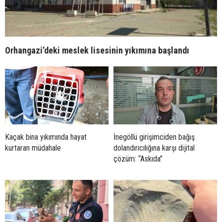
Orhangazi’deki meslek lisesinin yıkımına başlandı
Kaçak bina yıkımında hayat
İnegöllü girişimciden bağış
kurtaran müdahale
dolandırıcılığına karşı dijital
çözüm: “Askıda”