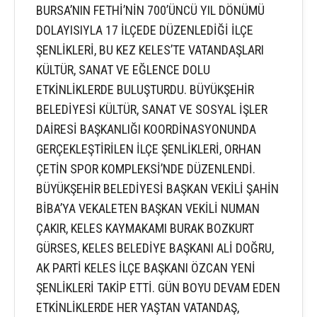
BURSA’NIN FETHİ’NİN 700’ÜNCÜ YIL DÖNÜMÜ
DOLAYISIYLA 17 İLÇEDE DÜZENLEDİĞİ İLÇE
ŞENLİKLERİ, BU KEZ KELES’TE VATANDAŞLARI
KÜLTÜR, SANAT VE EĞLENCE DOLU
ETKİNLİKLERDE BULUŞTURDU. BÜYÜKŞEHİR
BELEDİYESİ KÜLTÜR, SANAT VE SOSYAL İŞLER
DAİRESİ BAŞKANLIĞI KOORDİNASYONUNDA
GERÇEKLEŞTİRİLEN İLÇE ŞENLİKLERİ, ORHAN
ÇETİN SPOR KOMPLEKSİ’NDE DÜZENLENDİ.
BÜYÜKŞEHİR BELEDİYESİ BAŞKAN VEKİLİ ŞAHİN
BİBA’YA VEKALETEN BAŞKAN VEKİLİ NUMAN
ÇAKIR, KELES KAYMAKAMI BURAK BOZKURT
GÜRSES, KELES BELEDİYE BAŞKANI ALİ DOĞRU,
AK PARTİ KELES İLÇE BAŞKANI ÖZCAN YENİ
ŞENLİKLERİ TAKİP ETTİ. GÜN BOYU DEVAM EDEN
ETKİNLİKLERDE HER YAŞTAN VATANDAŞ,