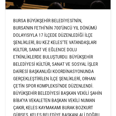
BURSA BÜYÜKŞEHİR BELEDİYESİ’NİN,
BURSA’NIN FETHİ’NİN 700’ÜNCÜ YIL DÖNÜMÜ
DOLAYISIYLA 17 İLÇEDE DÜZENLEDİĞİ İLÇE
ŞENLİKLERİ, BU KEZ KELES’TE VATANDAŞLARI
KÜLTÜR, SANAT VE EĞLENCE DOLU
ETKİNLİKLERDE BULUŞTURDU. BÜYÜKŞEHİR
BELEDİYESİ KÜLTÜR, SANAT VE SOSYAL İŞLER
DAİRESİ BAŞKANLIĞI KOORDİNASYONUNDA
GERÇEKLEŞTİRİLEN İLÇE ŞENLİKLERİ, ORHAN
ÇETİN SPOR KOMPLEKSİ’NDE DÜZENLENDİ.
BÜYÜKŞEHİR BELEDİYESİ BAŞKAN VEKİLİ ŞAHİN
BİBA’YA VEKALETEN BAŞKAN VEKİLİ NUMAN
ÇAKIR, KELES KAYMAKAMI BURAK BOZKURT
GÜRSES, KELES BELEDİYE BAŞKANI ALİ DOĞRU,