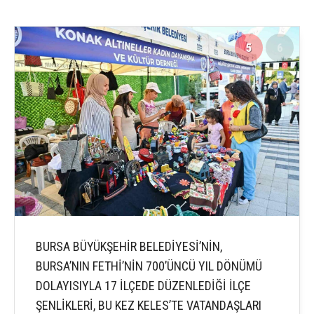
5
6
BURSA BÜYÜKŞEHİR BELEDİYESİ’NİN,
BURSA’NIN FETHİ’NİN 700’ÜNCÜ YIL DÖNÜMÜ
DOLAYISIYLA 17 İLÇEDE DÜZENLEDİĞİ İLÇE
ŞENLİKLERİ, BU KEZ KELES’TE VATANDAŞLARI