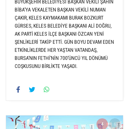
BÜYÜKŞEHİR BELEDİYESİ BAŞKAN VEKİLİ ŞAHİN
BİBA’YA VEKALETEN BAŞKAN VEKİLİ NUMAN
ÇAKIR, KELES KAYMAKAMI BURAK BOZKURT
GÜRSES, KELES BELEDİYE BAŞKANI ALİ DOĞRU,
AK PARTİ KELES İLÇE BAŞKANI ÖZCAN YENİ
ŞENLİKLERİ TAKİP ETTİ. GÜN BOYU DEVAM EDEN
ETKİNLİKLERDE HER YAŞTAN VATANDAŞ,
BURSA’NIN FETHİ’NİN 700’ÜNCÜ YIL DÖNÜMÜ
COŞKUSUNU BİRLİKTE YAŞADI.
4
6