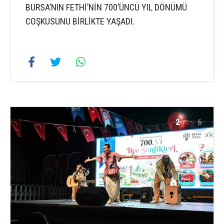
BURSA’NIN FETHİ’NİN 700’ÜNCÜ YIL DÖNÜMÜ
COŞKUSUNU BİRLİKTE YAŞADI.
2
6