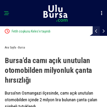
Fetih coşkusu Keles’e taşındı
Kaçak bina 
Ana Sayfa
›
Bursa
Bursa’da camı açık unutulan
otomobilden milyonluk çanta
hırsızlığı
Bursa’nın Osmangazi ilçesinde, camı açık unutulan
otomobilden içinde 2 milyon lira bulunan çanta çalan
şüpheli tutuklandı.