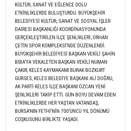
KÜLTÜR, SANAT VE EĞLENCE DOLU
ETKİNLİKLERDE BULUŞTURDU. BÜYÜKŞEHİR
BELEDİYESİ KÜLTÜR, SANAT VE SOSYAL İŞLER
DAİRESİ BAŞKANLIĞI KOORDİNASYONUNDA
GERÇEKLEŞTİRİLEN İLÇE ŞENLİKLERİ, ORHAN
ÇETİN SPOR KOMPLEKSİ’NDE DÜZENLENDİ.
BÜYÜKŞEHİR BELEDİYESİ BAŞKAN VEKİLİ ŞAHİN
BİBA’YA VEKALETEN BAŞKAN VEKİLİ NUMAN
ÇAKIR, KELES KAYMAKAMI BURAK BOZKURT
GÜRSES, KELES BELEDİYE BAŞKANI ALİ DOĞRU,
AK PARTİ KELES İLÇE BAŞKANI ÖZCAN YENİ
ŞENLİKLERİ TAKİP ETTİ. GÜN BOYU DEVAM EDEN
ETKİNLİKLERDE HER YAŞTAN VATANDAŞ,
BURSA’NIN FETHİ’NİN 700’ÜNCÜ YIL DÖNÜMÜ
COŞKUSUNU BİRLİKTE YAŞADI.