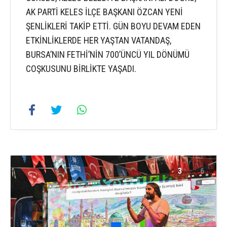
AK PARTİ KELES İLÇE BAŞKANI ÖZCAN YENİ
ŞENLİKLERİ TAKİP ETTİ. GÜN BOYU DEVAM EDEN
ETKİNLİKLERDE HER YAŞTAN VATANDAŞ,
BURSA’NIN FETHİ’NİN 700’ÜNCÜ YIL DÖNÜMÜ
COŞKUSUNU BİRLİKTE YAŞADI.
3
6