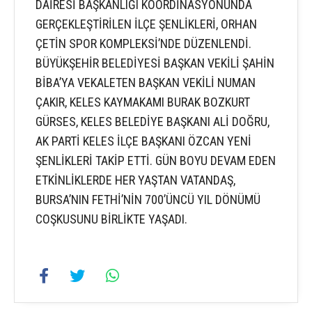
DAİRESİ BAŞKANLIĞI KOORDİNASYONUNDA
GERÇEKLEŞTİRİLEN İLÇE ŞENLİKLERİ, ORHAN
ÇETİN SPOR KOMPLEKSİ’NDE DÜZENLENDİ.
BÜYÜKŞEHİR BELEDİYESİ BAŞKAN VEKİLİ ŞAHİN
BİBA’YA VEKALETEN BAŞKAN VEKİLİ NUMAN
ÇAKIR, KELES KAYMAKAMI BURAK BOZKURT
GÜRSES, KELES BELEDİYE BAŞKANI ALİ DOĞRU,
AK PARTİ KELES İLÇE BAŞKANI ÖZCAN YENİ
ŞENLİKLERİ TAKİP ETTİ. GÜN BOYU DEVAM EDEN
ETKİNLİKLERDE HER YAŞTAN VATANDAŞ,
BURSA’NIN FETHİ’NİN 700’ÜNCÜ YIL DÖNÜMÜ
COŞKUSUNU BİRLİKTE YAŞADI.