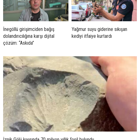
İnegöllü girişimciden bağış
Yağmur suyu giderine sıkışan
dolandırıcılığına karşı dijital
kediyi itfaiye kurtardı
çözüm: “Askıda”
İznik Gölü kıyısında 70 milyon yıllık fosil bulundu